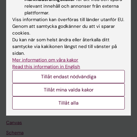
Huvudmeny
relevant innehåll och annonser från externa
plattformar.
Utbildning
Viss information kan överföras till länder utanför EU.
Forskarutbildning
Genom att samtycka godkänner du att vi sparar
cookies.
Forskning
Du kan när som helst ändra eller återkalla ditt
Om KI
samtycke via kakikonen längst ned till vänster på
sidan.
Mer information om våra kakor
På gång
Read this information in English
Nyheter
Tillåt endast nödvändiga
Kalender
Tillåt mina valda kakor
Student
Tillåt alla
Ladok
Canvas
Schema