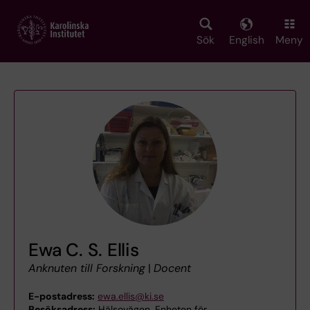
Skip
to
main
Sök
English
Meny
content
Ewa C. S. Ellis
Anknuten till Forskning
|
Docent
E-postadress:
ewa.ellis@ki.se
Besöksadress:
Hälsovägen, Enheten för