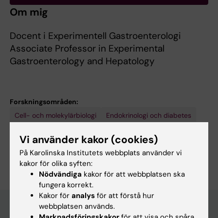
Om mig
Docent i Experimentell Gastroenterologi
Associate Professor in Experimental
Gastroenterology and Hepatology
Forskningsområden:
Cell- och molekylärbiologi
Endokrinologi och diabetes
Gastroenterologi and hepatologi
Vi använder kakor (cookies)
Är du Ewa C. S. Ellis?
På Karolinska Institutets webbplats använder vi
Redigera din profil
kakor för olika syften:
Nödvändiga
kakor för att webbplatsen ska
fungera korrekt.
Kakor för
analys
för att förstå hur
webbplatsen används.
Marknadsföringskakor
för att visa och spåra