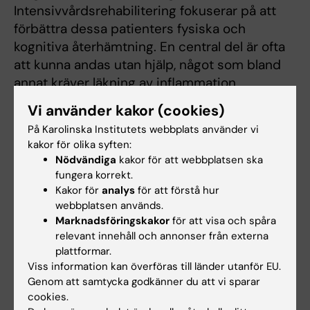
Intensivvårdsrehabilitering fokuserar på att
förbättra dessa patienters fysiska och
kognitiva återhämtning. En central del är ofta
att kunna andas utan hjälp, något som bland
annat kräver läkning av inflammation,
återhämtning av muskelstyrka, neuromuskulär
Vi använder kakor (cookies)
koordination, sensorimotoriska reflexer samt
På Karolinska Institutets webbplats använder vi
förmågan att hålla en fri och skyddad luftväg.
kakor för olika syften:
Vi studerar aspekter av långvarig kritisk
Nödvändiga
kakor för att webbplatsen ska
sjukdom för att utveckla metoder för
fungera korrekt.
diagnostik och behandling som understödjer
Kakor för
analys
för att förstå hur
webbplatsen används.
dessa patienters återhämtning.
Marknadsföringskakor
för att visa och spåra
relevant innehåll och annonser från externa
plattformar.
Viss information kan överföras till länder utanför EU.
Forskningsområden:
Genom att samtycka godkänner du att vi sparar
cookies.
Anestesi och intensivvård
Fysiologi och anatomi