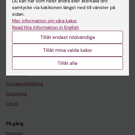
Du kan när som helst ändra eller återkalla ditt
Neurovetenskaper
samtycke via kakikonen längst ned till vänster på
sidan.
Är du Eva Olofsson?
Mer information om våra kakor
Redigera din profil
Read this information in English
Tillåt endast nödvändiga
Tillåt mina valda kakor
Tillåt alla
Huvudmeny
Utbildning
Forskarutbildning
Forskning
Om KI
På gång
Nyheter