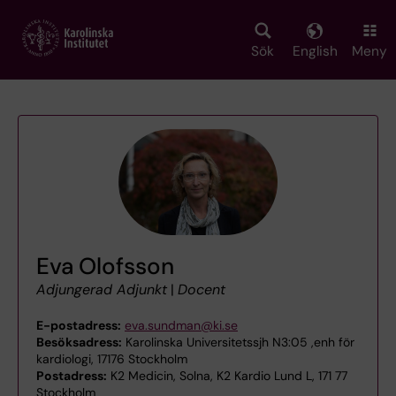
Skip
to
main
Sök
English
Meny
content
Eva Olofsson
Adjungerad Adjunkt
|
Docent
E-postadress:
eva.sundman@ki.se
Besöksadress:
Karolinska Universitetssjh N3:05 ,enh för
kardiologi, 17176 Stockholm
Postadress:
K2 Medicin, Solna, K2 Kardio Lund L, 171 77
Stockholm