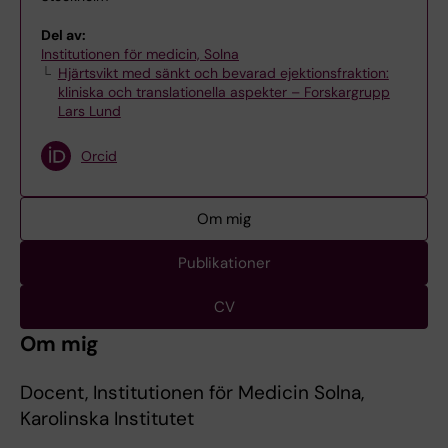
Del av:
Institutionen för medicin, Solna
Hjärtsvikt med sänkt och bevarad ejektionsfraktion:
kliniska och translationella aspekter – Forskargrupp
Lars Lund
Orcid
Om mig
Publikationer
CV
Om mig
Docent, Institutionen för Medicin Solna,
Karolinska Institutet