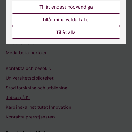
Studentmejlen
Tillåt endast nödvändiga
Kurs- och programwebbar
Tillåt mina valda kakor
Student på KI
Tillåt alla
Medarbetare
Medarbetarportalen
Kontakta och besök KI
Universitetsbiblioteket
Stöd forskning och utbildning
Jobba på KI
Karolinska Institutet Innovation
Kontakta presstjänsten