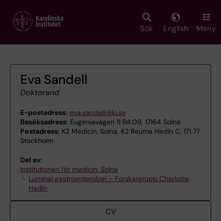
Skip
to
main
Sök
English
Meny
content
Eva Sandell
Doktorand
E-postadress:
eva.sandell@ki.se
Besöksadress:
Eugeniavägen 11 B4:09, 17164 Solna
Postadress:
K2 Medicin, Solna, K2 Reuma Hedin C, 171 77
Stockholm
Del av:
Institutionen för medicin, Solna
Luminal gastroenterologi – Forskargrupp Charlotte
Hedin
CV