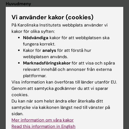
Huvudmeny
Utbildning
Vi använder kakor (cookies)
Forskarutbildning
På Karolinska Institutets webbplats använder vi
kakor för olika syften:
Forskning
Nödvändiga
kakor för att webbplatsen ska
Om KI
fungera korrekt.
Kakor för
analys
för att förstå hur
webbplatsen används.
På gång
Marknadsföringskakor
för att visa och spåra
relevant innehåll och annonser från externa
Nyheter
plattformar.
Kalender
Viss information kan överföras till länder utanför EU.
Genom att samtycka godkänner du att vi sparar
cookies.
Student
Du kan när som helst ändra eller återkalla ditt
Ladok
samtycke via kakikonen längst ned till vänster på
sidan.
Canvas
Mer information om våra kakor
Schema
Read this information in English