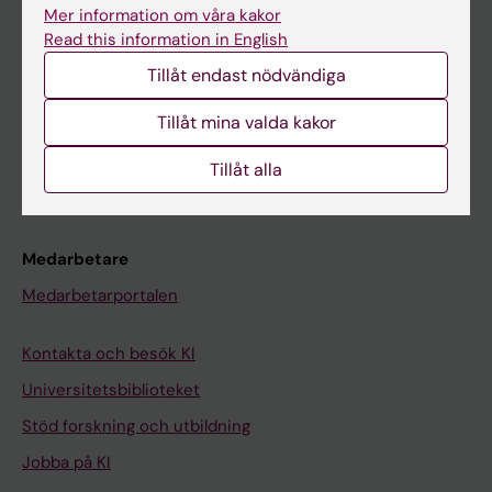
Ladok
Mer information om våra kakor
Read this information in English
Canvas
Tillåt endast nödvändiga
Schema
Studentmejlen
Tillåt mina valda kakor
Kurs- och programwebbar
Tillåt alla
Student på KI
Medarbetare
Medarbetarportalen
Kontakta och besök KI
Universitetsbiblioteket
Stöd forskning och utbildning
Jobba på KI