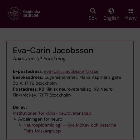
Skip
to
main
Sök
English
Meny
content
Eva-Carin Jacobsson
Anknuten till Forskning
E-postadress:
eva-carin.jacobsson@ki.se
Besöksadress:
Eugeniahemmet, Maria Aspmans gata
30 A, 17176 Stockholm
Postadress:
K8 Klinisk neurovetenskap, K8 Neuro
Fink/McKay, 171 77 Stockholm
Del av:
Institutionen för klinisk neurovetenskap
Avdelningen för neuro
Neuroepidemiologi – Kyla McKay och Katarina
Finks forskargrupp