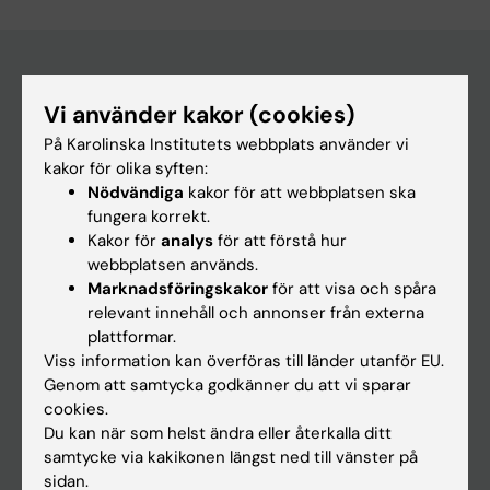
Vi använder kakor (cookies)
Huvudmeny
På Karolinska Institutets webbplats använder vi
Utbildning
kakor för olika syften:
Forskarutbildning
Nödvändiga
kakor för att webbplatsen ska
fungera korrekt.
Forskning
Kakor för
analys
för att förstå hur
Om KI
webbplatsen används.
Marknadsföringskakor
för att visa och spåra
relevant innehåll och annonser från externa
På gång
plattformar.
Viss information kan överföras till länder utanför EU.
Nyheter
Genom att samtycka godkänner du att vi sparar
Kalender
cookies.
Du kan när som helst ändra eller återkalla ditt
samtycke via kakikonen längst ned till vänster på
Student
sidan.