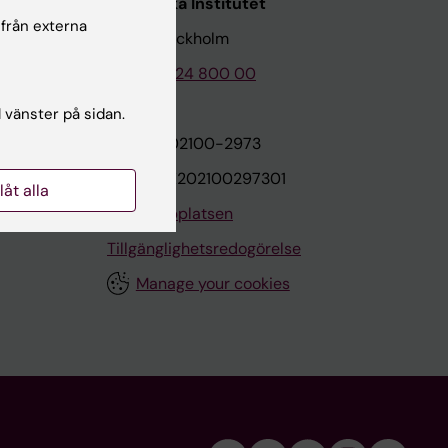
Karolinska Institutet
 från externa
171 77 Stockholm
Tel: 08-524 800 00
l vänster på sidan.
on
Org.nr: 202100-2973
VAT.nr: SE202100297301
llåt alla
Om webbplatsen
Tillgänglighetsredogörelse
Manage your cookies