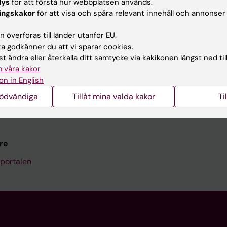
Kontakta och besök KI
lys
för att förstå hur webbplatsen används.
ingskakor
för att visa och spåra relevant innehåll och annonser
Universitetsbiblioteket
 överföras till länder utanför EU.
Stöd forskning och utbildning
 godkänner du att vi sparar cookies.
Jobba på KI
t ändra eller återkalla ditt samtycke via kakikonen längst ned til
 våra kakor
len
Karolinska Institutet Innovati
on in English
programwebbar
Kontakta presstjänsten
nödvändiga
Tillåt mina valda kakor
Ti
KI
re
portalen