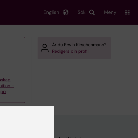
English
Sök
Meny
Är du Erwin Kirschenmann?
Redigera din profil
enskap
nition –
upp