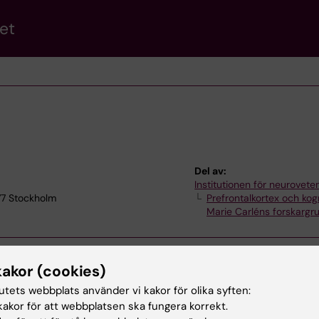
et
Del av:
Institutionen för neurovet
77 Stockholm
Prefrontalkortex och kog
Marie Carléns forskargr
kakor (cookies)
tutets webbplats använder vi kakor för olika syften:
akor för att webbplatsen ska fungera korrekt.