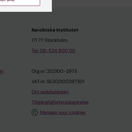
Karolinska Institutet
171 77 Stockholm
Tel: 08-524 800 00
on
Org.nr: 202100-2973
VAT.nr: SE202100297301
Om webbplatsen
Tillgänglighetsredogörelse
Manage your cookies