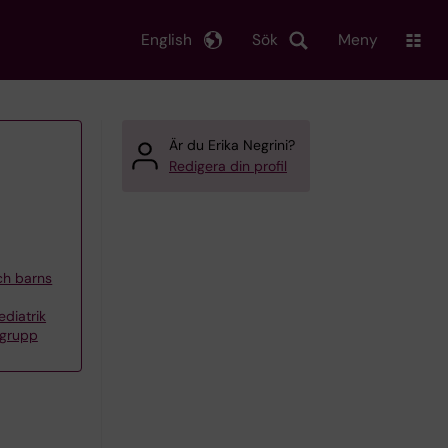
English
Sök
Meny
Är du Erika Negrini?
Redigera din profil
och barns
ediatrik
rgrupp