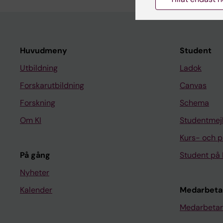
Huvudmeny
Student
Utbildning
Ladok
Forskarutbildning
Canvas
Forskning
Schema
Om KI
Studentmej
Kurs- och 
På gång
Student på 
Nyheter
Kalender
Medarbeta
Medarbetar