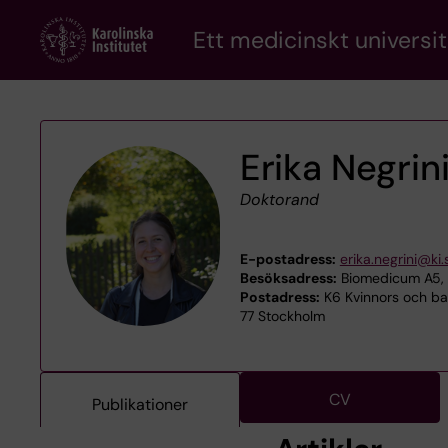
Skip
Ett medicinskt universit
to
main
content
Erika Negrin
Doktorand
E-postadress:
erika.negrini@ki.
Besöksadress:
Biomedicum A5, S
Postadress:
K6 Kvinnors och barn
77 Stockholm
CV
Publikationer