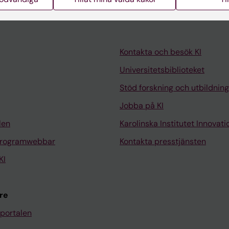
Kontakta och besök KI
Universitetsbiblioteket
Stöd forskning och utbildning
Jobba på KI
len
Karolinska Institutet Innovati
programwebbar
Kontakta presstjänsten
KI
re
portalen