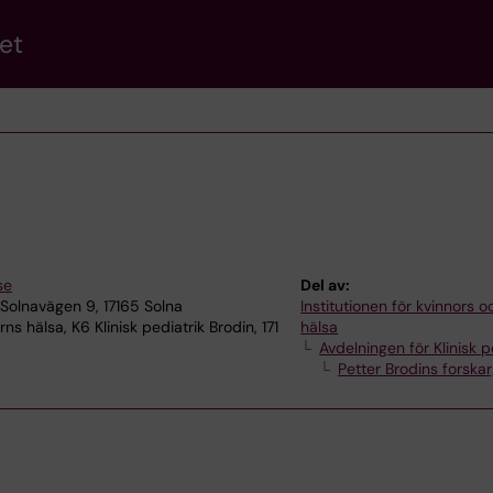
et
i
se
Del av:
olnavägen 9, 17165 Solna
Institutionen för kvinnors 
s hälsa, K6 Klinisk pediatrik Brodin, 171
hälsa
Avdelningen för Klinisk p
Petter Brodins forska