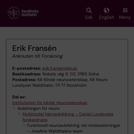
Skip
to
main
Sök
English
Meny
content
Erik Fransén
Anknuten till Forskning
E-postadress:
erik.fransen@ki.se
Besöksadress:
Nobels väg 9, D2, 17165 Solna
Postadress:
K8 Klinisk neurovetenskap, K8 Neuro
Lundqvist Waldthaler, 171 77 Stockholm
Del av:
Institutionen för klinisk neurovetenskap
Avdelningen för neuro
Multimodal hjärnavbildning – Daniel Lundqvists
forskargrupp
Funktionell neuroavbildning vid rörelsestörningar
– Josefine Waldthalers team