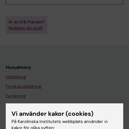
Är du Erik Fransén?
Redigera din profil
Huvudmeny
Utbildning
Forskarutbildning
Forskning
Om KI
Vi använder kakor (cookies)
På Karolinska Institutets webbplats använder vi
På gång
kakor för olika syften: