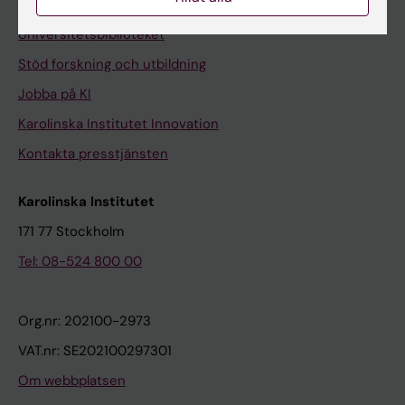
Kontakta och besök KI
Universitetsbiblioteket
Stöd forskning och utbildning
Jobba på KI
Karolinska Institutet Innovation
Kontakta presstjänsten
Karolinska Institutet
171 77 Stockholm
Tel: 08-524 800 00
Org.nr: 202100-2973
VAT.nr: SE202100297301
Om webbplatsen