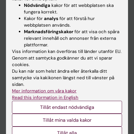
Nyheter
Nödvändiga
kakor för att webbplatsen ska
fungera korrekt.
Kalender
Kakor för
analys
för att förstå hur
webbplatsen används.
Student
Marknadsföringskakor
för att visa och spåra
relevant innehåll och annonser från externa
Ladok
plattformar.
Canvas
Viss information kan överföras till länder utanför EU.
Genom att samtycka godkänner du att vi sparar
Schema
cookies.
Studentmejlen
Du kan när som helst ändra eller återkalla ditt
samtycke via kakikonen längst ned till vänster på
Kurs- och programwebbar
sidan.
Student på KI
Mer information om våra kakor
Read this information in English
Tillåt endast nödvändiga
Medarbetare
Medarbetarportalen
Tillåt mina valda kakor
Tillåt alla