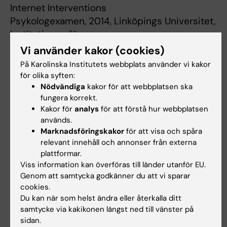
Internet Interventions
Psykologexamen, 2014, Linköpings Universitet,
Institutionen för
Beteendevetenskap och Lärande
Vi använder kakor (cookies)
Doktorsexamen, 2020, Karolinska Institutet,
På Karolinska Institutets webbplats använder vi kakor
Institutionen för Klinisk
för olika syften:
Neurovetenskap.
Nödvändiga
kakor för att webbplatsen ska
fungera korrekt.
Kakor för
analys
för att förstå hur webbplatsen
används.
Forskningsbeskrivning
Marknadsföringskakor
för att visa och spåra
relevant innehåll och annonser från externa
plattformar.
​Internetbaserad Kognitiv Beteendeterapi (IKBT)
Viss information kan överföras till länder utanför EU.
för...
Genom att samtycka godkänner du att vi sparar
* Depression under graviditeten
cookies.
* Insomni
Du kan när som helst ändra eller återkalla ditt
* Komorbid insomni och depression
samtycke via kakikonen längst ned till vänster på
* Prokrastinering
sidan.