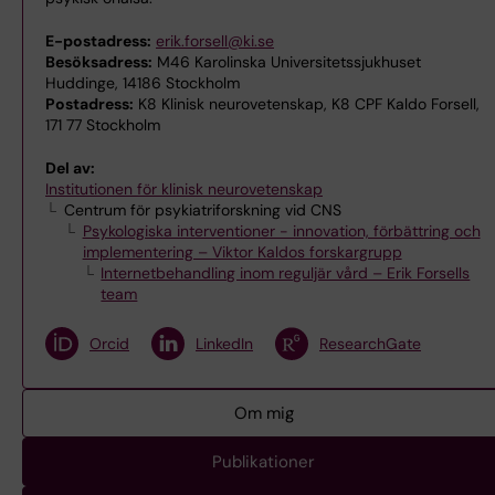
E-postadress:
erik.forsell@ki.se
Besöksadress:
M46 Karolinska Universitetssjukhuset
Huddinge, 14186 Stockholm
Postadress:
K8 Klinisk neurovetenskap, K8 CPF Kaldo Forsell,
171 77 Stockholm
Del av:
Institutionen för klinisk neurovetenskap
Centrum för psykiatriforskning vid CNS
Psykologiska interventioner - innovation, förbättring och
implementering – Viktor Kaldos forskargrupp
Internetbehandling inom reguljär vård – Erik Forsells
team
Orcid
LinkedIn
ResearchGate
Om mig
Publikationer