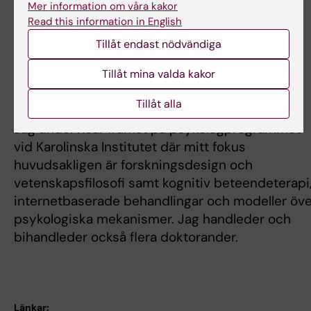
Mer information om våra kakor
och
Read this information in English
* Automatiska prediktionssystem för
Tillåt endast nödvändiga
behandlingsutfall inom IKBT
Tillåt mina valda kakor
Undervisning
Tillåt alla
Jag undervisar främst på psykologprogrammet
vid Karolinska Institutet där mitt fokus
huvudsakligen är forskningsdesign och
vetenskapsfilosofi samt kognitiv beteendeterapi
internetbaserade behandlingar och modeller öve
psykologiska mekanismer. Jag handleder och
bihandleder också flera doktorander.
Länkar: