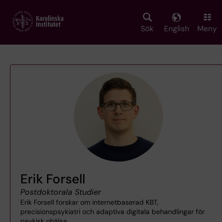
Skip
to
main
Sök
English
Meny
content
Erik Forsell
Postdoktorala Studier
Erik Forsell forskar om internetbaserad KBT,
precisionspsykiatri och adaptiva digitala behandlingar för
psykisk ohälsa.