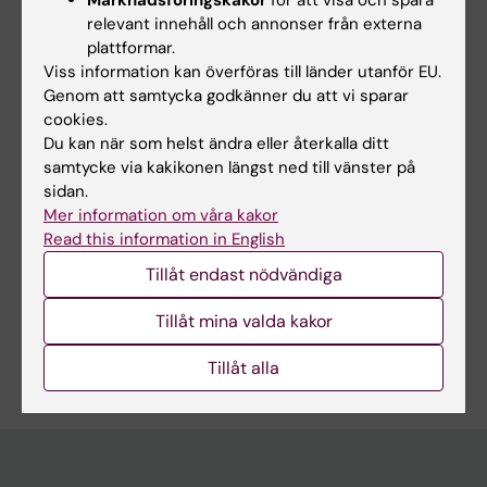
Marknadsföringskakor
för att visa och spåra
OTHER:
EUROPEAN HEART JOURNAL: CASE
relevant innehåll och annonser från externa
REPORTS.
2024;8(4):ytae133
plattformar.
Pulmonary embolism with paradoxical
Viss information kan överföras till länder utanför EU.
embolization to right coronary artery in the
Genom att samtycka godkänner du att vi sparar
presence of a large patent foramen ovale: a
cookies.
Du kan när som helst ändra eller återkalla ditt
case report.
samtycke via kakikonen längst ned till vänster på
Boberg E; Hedman A; Hollenberg J
sidan.
Mer information om våra kakor
Read this information in English
Forskningsområden:
Tillåt endast nödvändiga
Kardiologi och kardiovaskulära sjukdomar
Tillåt mina valda kakor
Är du Erik Boberg?
Redigera din profil
Tillåt alla