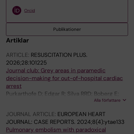
Orcid
Publikationer
Artiklar
ARTICLE:
RESUSCITATION PLUS.
2026;28:101225
Journal club: Grey areas in paramedic
decision-making for out-of-hospital cardiac
arrest
Purkarthofe D; Edgar R; Silva RRD; Boberg E;
Alla författare
Nabecker S
JOURNAL ARTICLE:
EUROPEAN HEART
JOURNAL: CASE REPORTS.
2024;8(4):ytae133
Pulmonary embolism with paradoxical