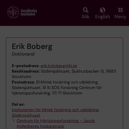
Skip
to
main
Sök
English
Meny
content
Erik Boberg
Doktorand
E-postadress:
erik.b.boberg@ki.se
Besöksadress:
Södersjukhuset, Sjukhusbacken 12, 11883
Stockholm
Postadress:
S1 Klinisk forskning och utbildning,
Södersjukhuset, S1 KI SÖS Forskning Centrum för
hjärtstoppsforskning, 171 77 Stockholm
Del av:
Institutionen för klinisk forskning och utbildning,
Södersjukhuset
Centrum för hjärtstoppsforskning – Jacob
Hollenbergs forskargrupp