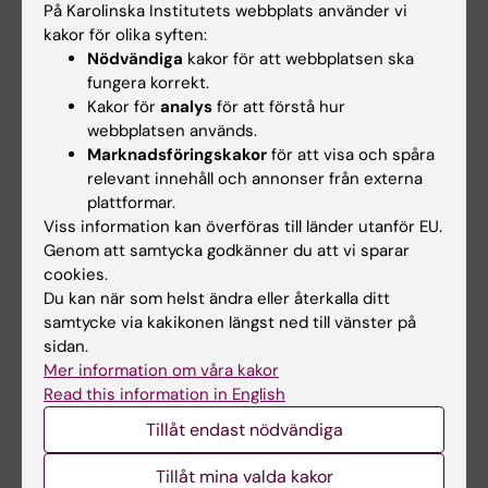
På Karolinska Institutets webbplats använder vi
multivariatanalys med olika biomarkörer,
kakor för olika syften:
hoppas vi kunna diagnostisera AD och andra
Nödvändiga
kakor för att webbplatsen ska
sjukdomar på ett säkert sätt, samt att kunna
fungera korrekt.
förutsäga vilka personer som kommer att
Kakor för
analys
för att förstå hur
insjukna i framtiden. Dessa metoder kan på
webbplatsen används.
sikt få ett högt diagnostiskt värde.
Marknadsföringskakor
för att visa och spåra
relevant innehåll och annonser från externa
plattformar.
Viss information kan överföras till länder utanför EU.
Länkar:
Genom att samtycka godkänner du att vi sparar
ORCID
cookies.
Web of Science
Du kan när som helst ändra eller återkalla ditt
NVS
samtycke via kakikonen längst ned till vänster på
Clinical Geriatrics
sidan.
Westman group
Mer information om våra kakor
Forskningsområden:
Read this information in English
Geriatrik
Neurovetenskaper
Tillåt endast nödvändiga
Radiologi och bildbehandling
Tillåt mina valda kakor
Forskningsämnen: