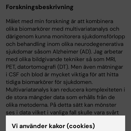
Forskningsbeskrivning
Målet med min forskning är att kombinera
olika biomarkörer med multivariatanalys och
därigenom kunna monitorera sjukdomsförlopp
och behandling inom olika neurodegenerativa
sjukdomar såsom Alzheimer (AD). Jag arbetar
med olika bildgivande tekniker så som MRI,
PET, datortomografi (DT). Men även mätningar
i CSF och blod är mycket viktiga för att hitta
tidiga biomarkörer för sjukdomen.
Multivariatanalys kan reducera komplexiteten i
de stora mängder data som erhålls från de
olika metoderna. På detta sätt kan mönster
ses i data vilket i vanliga fall skulle vara svårt
att observera med traditionella statistiska
Vi använder kakor (cookies)
metoder. Genom att kombinera