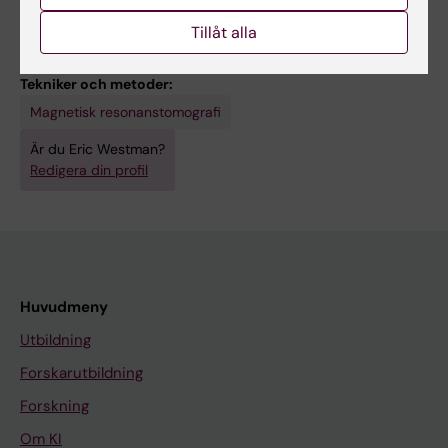
Alzheimers sjukdom
Artificiell intelligens
Demens
Tillåt alla
Magnetisk resonanstomografi
Positronemissionstomografi
Tekniker och metoder:
Magnetisk resonanstomografi
Är du Eric Westman?
Redigera din profil
Huvudmeny
Utbildning
Forskarutbildning
Forskning
Om KI