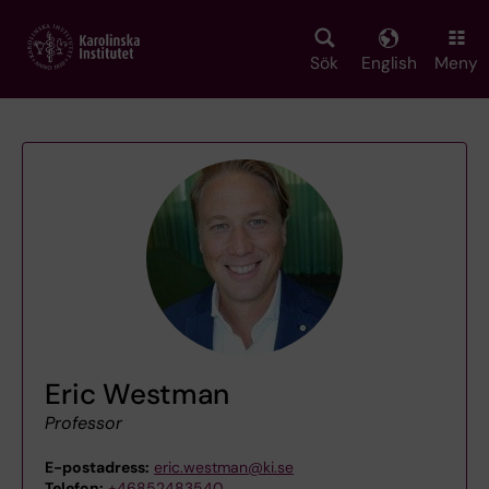
Skip
to
main
Sök
English
Meny
content
Eric Westman
Professor
E-postadress:
eric.westman@ki.se
Telefon:
+46852483540