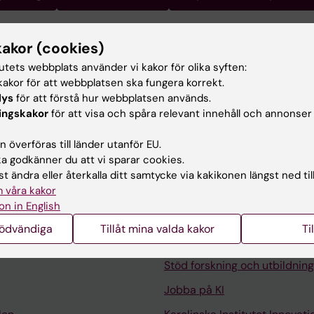
kakor (cookies)
h version of the website [1] for details.
tutets webbplats använder vi kakor för olika syften:
se/people/erdsez?_ga=2.50627369.1066920700.1583140098
akor för att webbplatsen ska fungera korrekt.
lys
för att förstå hur webbplatsen används.
06
ingskakor
för att visa och spåra relevant innehåll och annonser
 överföras till länder utanför EU.
 godkänner du att vi sparar cookies.
t ändra eller återkalla ditt samtycke via kakikonen längst ned til
 våra kakor
on in English
Kontakta och besök KI
nödvändiga
Tillåt mina valda kakor
Ti
Universitetsbiblioteket
Stöd forskning och utbildning
Jobba på KI