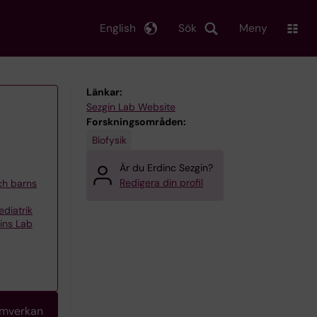
English
Sök
Meny
Länkar:
Sezgin Lab Website
Forskningsområden:
Biofysik
Är du Erdinc Sezgin?
Redigera din profil
och barns
ediatrik
gins Lab
amverkan