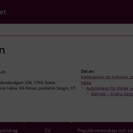
et
n
.se
Del av:
Institutionen för kvinnors 
ebodavägen 23A, 17165 Solna
hälsa
s hälsa, K6 Klinisk pediatrik Sezgin, 171
Avdelningen för Klinisk p
Biofysik – Erdinc Sez
gsbidrag
CV
Populärvetenskap och s