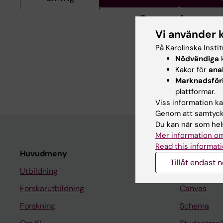
Om mig
Vi använder 
Please visit the Englis
På Karolinska Insti
[1]
https://staff.ki.
Nödvändiga
k
Kakor för
ana
746479776.15507487
Marknadsför
plattformar.
Viss information kan
Genom att samtycka
Du kan när som hels
Mer information om
Read this informati
Huvudmeny
Student
Tillåt endast 
Utbildning
Ladok
Forskarutbildning
Canvas
Forskning
Schema