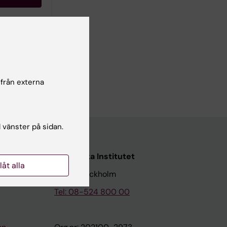
-
 från externa
l vänster på sidan.
Karolinska Institutet
llåt alla
171 77 Stockholm
Tel: 08-524 800 00