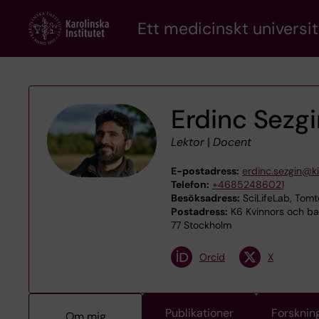
Skip
Ett medicinskt universit
to
main
content
Erdinc Sezgi
Lektor
|
Docent
E-postadress:
erdinc.sezgin@ki
Telefon:
+46852486021
Besöksadress:
SciLifeLab, Tomt
Postadress:
K6 Kvinnors och barn
77 Stockholm
Orcid
X
Publikationer
Forsknin
Om mig