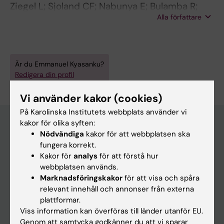
Ziegel L; Sjoland CF; Nabunya E; Bulamba R;
Alla författare
Kyasanku E; Mugamba S; Kigozi G; Daama A;
Kigozi G; Miller AP; Hollander A-C;
Hammarberg A; Nalugoda F; Ekstrom AM
Är du Emmanuel Kyasanku?
Redigera din profil
Vi använder kakor (cookies)
På Karolinska Institutets webbplats använder vi
kakor för olika syften:
Nödvändiga
kakor för att webbplatsen ska
Huvudmeny
fungera korrekt.
Kakor för
analys
för att förstå hur
Utbildning
webbplatsen används.
Forskarutbildning
Marknadsföringskakor
för att visa och spåra
relevant innehåll och annonser från externa
Forskning
plattformar.
Om KI
Viss information kan överföras till länder utanför EU.
Genom att samtycka godkänner du att vi sparar