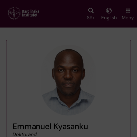
Skip
to
main
Sök
English
Meny
content
Emmanuel Kyasanku
Doktorand