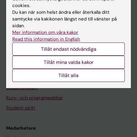
cookies.
På gång
Du kan när som helst ändra eller återkalla ditt
samtycke via kakikonen längst ned till vänster på
Nyheter
sidan.
Kalender
Mer information om våra kakor
Read this information in English
Student
Tillåt endast nödvändiga
Ladok
Tillåt mina valda kakor
Canvas
Tillåt alla
Schema
Studentmejlen
Kurs- och programwebbar
Student på KI
Medarbetare