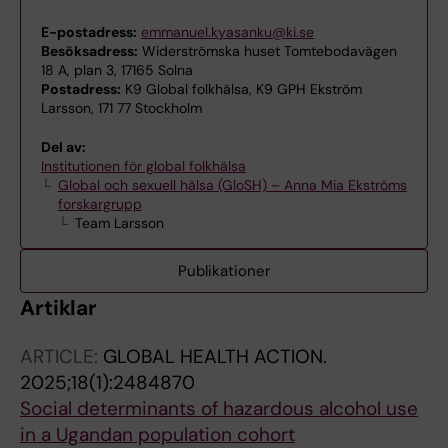
E-postadress:
emmanuel.kyasanku@ki.se
Besöksadress:
Widerströmska huset Tomtebodavägen
18 A, plan 3, 17165 Solna
Postadress:
K9 Global folkhälsa, K9 GPH Ekström
Larsson, 171 77 Stockholm
Del av:
Institutionen för global folkhälsa
Global och sexuell hälsa (GloSH) – Anna Mia Ekströms
forskargrupp
Team Larsson
Publikationer
Artiklar
ARTICLE:
GLOBAL HEALTH ACTION.
2025;18(1):2484870
Social determinants of hazardous alcohol use
in a Ugandan population cohort