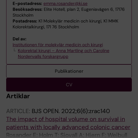
E-postadress:
emma.rosander@ki.se
Besöksadress:
Elite Hotell, plan 2, Eugeniavägen 6, 17176
Stockholm
Postadress:
K1 Molekylär medicin och kirurgi, K1 MMK
Kolorektalkirurgi, 171 76 Stockholm
Del av:
Institutionen för molekylär medicin och kirurgi
Kolorektal kirurgi – Anna Martling och Caroline
Nordenvalls forskargrupp
Publikationer
CV
Artiklar
ARTICLE:
BJS OPEN.
2022;6(6):zrac140
The impact of hospital volume on survival in
patients with locally advanced colonic cancer
Rosander E; Holm T; Sjovall A; Hjern F; Weibull