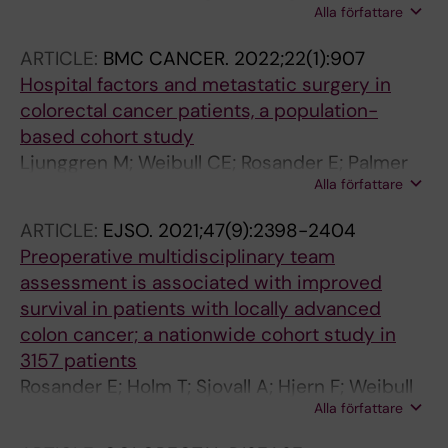
Alla författare
CE; Nordenvall C
ARTICLE:
BMC CANCER.
2022;22(1):907
Hospital factors and metastatic surgery in
colorectal cancer patients, a population-
based cohort study
Ljunggren M; Weibull CE; Rosander E; Palmer
Alla författare
G; Glimelius B; Martling A; Nordenvall C
ARTICLE:
EJSO.
2021;47(9):2398-2404
Preoperative multidisciplinary team
assessment is associated with improved
survival in patients with locally advanced
colon cancer; a nationwide cohort study in
3157 patients
Rosander E; Holm T; Sjovall A; Hjern F; Weibull
Alla författare
CE; Nordenvall C