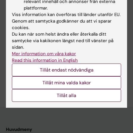
relevant innehåll och annonser från externa
Alla övriga publikationer
plattformar.
Viss information kan överföras till länder utanför EU.
Genom att samtycka godkänner du att vi sparar
DOCTORAL THESIS:
2022
cookies.
Aspects of locally advanced colon cancer
Du kan när som helst ändra eller återkalla ditt
Rosander EAI
samtycke via kakikonen längst ned till vänster på
sidan.
Mer information om våra kakor
Read this information in English
Forskningsområden:
Tillåt endast nödvändiga
Cancer och onkologi
Tillåt mina valda kakor
Är du Emma Anna Ingeborg Rosander?
Redigera din profil
Tillåt alla
Huvudmeny