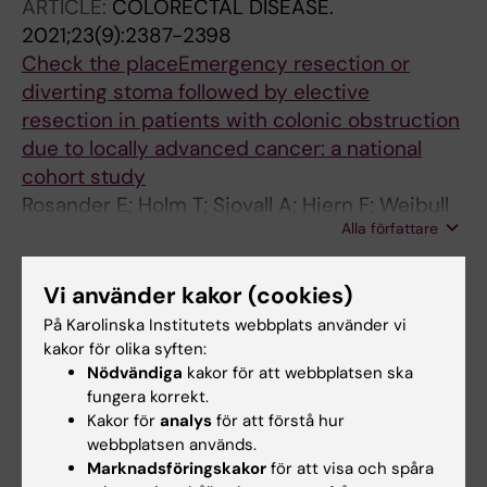
ARTICLE:
COLORECTAL DISEASE.
2021;23(9):2387-2398
Check the placeEmergency resection or
diverting stoma followed by elective
resection in patients with colonic obstruction
due to locally advanced cancer: a national
cohort study
Rosander E; Holm T; Sjovall A; Hjern F; Weibull
Alla författare
CE; Nordenvall C
ARTICLE:
DISEASES OF THE COLON &
Vi använder kakor (cookies)
RECTUM.
2018;61(4):454-460
På Karolinska Institutets webbplats använder vi
Management and Outcome After Multivisceral
kakor för olika syften:
Resections in Patients with Locally Advanced
Nödvändiga
kakor för att webbplatsen ska
Primary Colon Cancer
fungera korrekt.
Rosander E; Nordenvall C; Sjovall A; Hjern F;
Kakor för
analys
för att förstå hur
webbplatsen används.
Alla författare
Holm T
Marknadsföringskakor
för att visa och spåra