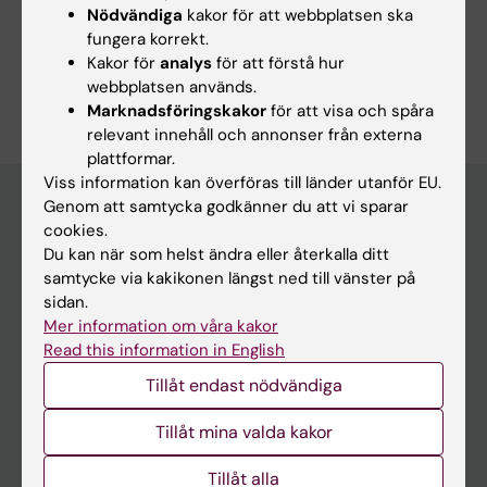
Nödvändiga
kakor för att webbplatsen ska
Hälso- och sjukvårdsorganisation, hälsopolitik och
hälsoekonomi
fungera korrekt.
Kakor för
analys
för att förstå hur
Är du Emma Granström?
webbplatsen används.
Redigera din profil
Marknadsföringskakor
för att visa och spåra
relevant innehåll och annonser från externa
plattformar.
Viss information kan överföras till länder utanför EU.
Genom att samtycka godkänner du att vi sparar
cookies.
Huvudmeny
Du kan när som helst ändra eller återkalla ditt
samtycke via kakikonen längst ned till vänster på
Utbildning
sidan.
Forskarutbildning
Mer information om våra kakor
Read this information in English
Forskning
Tillåt endast nödvändiga
Om KI
Tillåt mina valda kakor
På gång
Tillåt alla