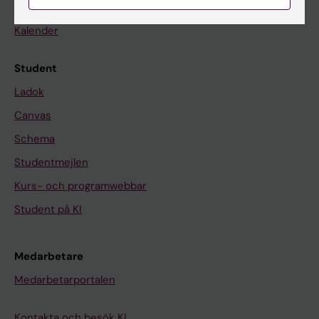
Nyheter
Kalender
Student
Ladok
Canvas
Schema
Studentmejlen
Kurs- och programwebbar
Student på KI
Medarbetare
Medarbetarportalen
Kontakta och besök KI