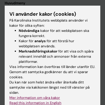
Huvudmeny
Utbildning
Vi använder kakor (cookies)
Forskarutbildning
På Karolinska Institutets webbplats använder vi
kakor för olika syften:
Forskning
Nödvändiga
kakor för att webbplatsen ska
Om KI
fungera korrekt.
Kakor för
analys
för att förstå hur
webbplatsen används.
På gång
Marknadsföringskakor
för att visa och spåra
relevant innehåll och annonser från externa
Nyheter
plattformar.
Kalender
Viss information kan överföras till länder utanför EU.
Genom att samtycka godkänner du att vi sparar
cookies.
Student
Du kan när som helst ändra eller återkalla ditt
Ladok
samtycke via kakikonen längst ned till vänster på
sidan.
Canvas
Mer information om våra kakor
Schema
Read this information in English