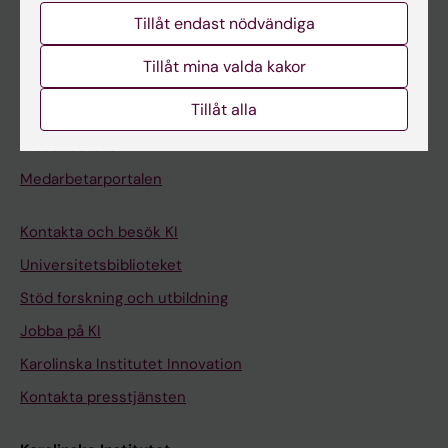
Studentmejlen
Tillåt endast nödvändiga
Kurs- och programwebbar
Tillåt mina valda kakor
Student på KI
Tillåt alla
Medarbetare
Medarbetarportalen
Kontakta och besök KI
Universitetsbiblioteket
Stöd forskning och utbildning
Jobba på KI
Karolinska Institutet Innovation
Kontakta presstjänsten