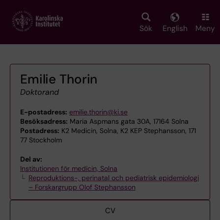
Skip
to
main
Sök
English
Meny
content
Emilie Thorin
Doktorand
E-postadress:
emilie.thorin@ki.se
Besöksadress:
Maria Aspmans gata 30A, 17164 Solna
Postadress:
K2 Medicin, Solna, K2 KEP Stephansson, 171
77 Stockholm
Del av:
Institutionen för medicin, Solna
Reproduktions-, perinatal och pediatrisk epidemiologi
– Forskargrupp Olof Stephansson
CV