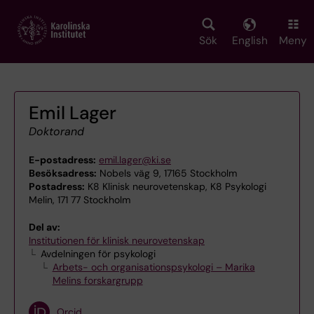
Skip
to
main
Sök
English
Meny
content
Emil Lager
Doktorand
E-postadress:
emil.lager@ki.se
Besöksadress:
Nobels väg 9, 17165 Stockholm
Postadress:
K8 Klinisk neurovetenskap, K8 Psykologi
Melin, 171 77 Stockholm
Del av:
Institutionen för klinisk neurovetenskap
Avdelningen för psykologi
Arbets- och organisationspsykologi – Marika
Melins forskargrupp
Orcid