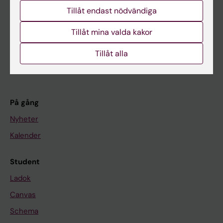
Huvudmeny
Tillåt endast nödvändiga
Utbildning
Tillåt mina valda kakor
Forskarutbildning
Tillåt alla
Forskning
Om KI
På gång
Nyheter
Kalender
Student
Ladok
Canvas
Schema