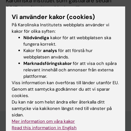
Karolinska Instituet som gästlärare sedan
2017. Jag föreläser i behandling av
panikångest inom klinisk psykologi och
Vi använder kakor (cookies)
undervisar i presentationsteknik och
På Karolinska Institutets webbplats använder vi
feedback samt beteendeanalys inom arbets-
kakor för olika syften:
Nödvändiga
kakor för att webbplatsen ska
och organisationspsykologi.
fungera korrekt.
Kakor för
analys
för att förstå hur
webbplatsen används.
Marknadsföringskakor
för att visa och spåra
Forskningsområden:
relevant innehåll och annonser från externa
plattformar.
Tillämpad psykologi
Viss information kan överföras till länder utanför EU.
Är du Emil Lager?
Genom att samtycka godkänner du att vi sparar
Redigera din profil
cookies.
Du kan när som helst ändra eller återkalla ditt
samtycke via kakikonen längst ned till vänster på
sidan.
Mer information om våra kakor
Read this information in English