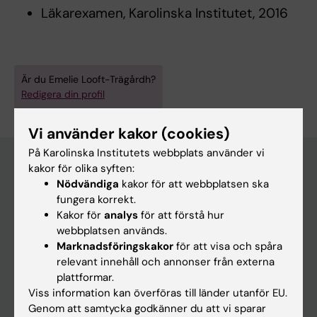
Läkarexamen, Karolinska Institutet, 2016
Är du Emelie Looft-Trägårdh?
Redigera din profil
Vi använder kakor (cookies)
På Karolinska Institutets webbplats använder vi
kakor för olika syften:
Nödvändiga
kakor för att webbplatsen ska
Huvudmeny
fungera korrekt.
Utbildning
Kakor för
analys
för att förstå hur
webbplatsen används.
Forskarutbildning
Marknadsföringskakor
för att visa och spåra
Forskning
relevant innehåll och annonser från externa
plattformar.
Om KI
Viss information kan överföras till länder utanför EU.
Genom att samtycka godkänner du att vi sparar