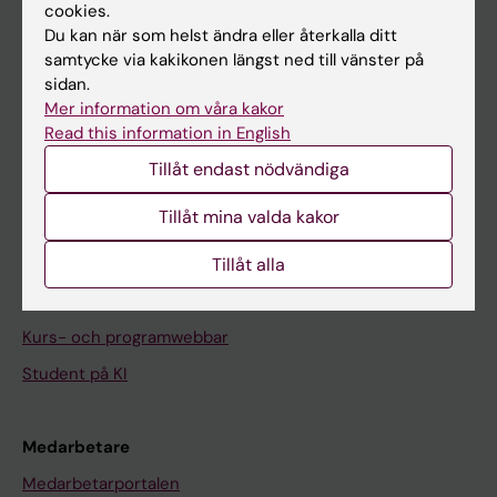
cookies.
På gång
Du kan när som helst ändra eller återkalla ditt
Nyheter
samtycke via kakikonen längst ned till vänster på
sidan.
Kalender
Mer information om våra kakor
Read this information in English
Student
Tillåt endast nödvändiga
Ladok
Tillåt mina valda kakor
Canvas
Tillåt alla
Schema
Studentmejlen
Kurs- och programwebbar
Student på KI
Medarbetare
Medarbetarportalen