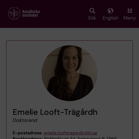
Skip
to
main
Sök
English
Meny
content
Emelie Looft-Trägårdh
Doktorand
E-postadress:
emelie.loofttragardh@ki.se
Besöksadress:
BioMedicum A4, Solnavägen 9, 17165