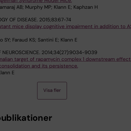
Angelman Syndrome Model Mice.
 Ramaraj AB; Murphy MP; Klann E; Kaphzan H
GY OF DISEASE.
2015;83:67-74
ant mice display cognitive impairment in addition to A
 SY; Faraud KS; Santini E; Klann E
F NEUROSCIENCE.
2014;34(27):9034-9039
lian target of rapamycin complex 1 downstream effecto
onsolidation and its persistence.
Klann E
Visa fler
publikationer