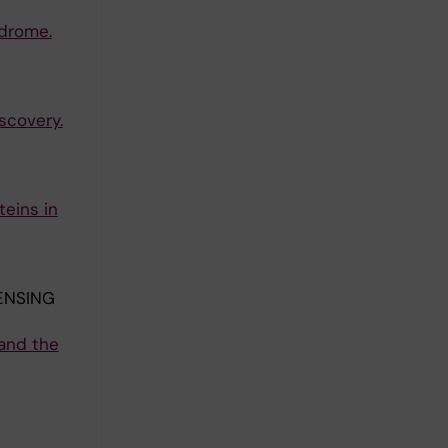
ndrome.
scovery.
teins in
ENSING
 and the