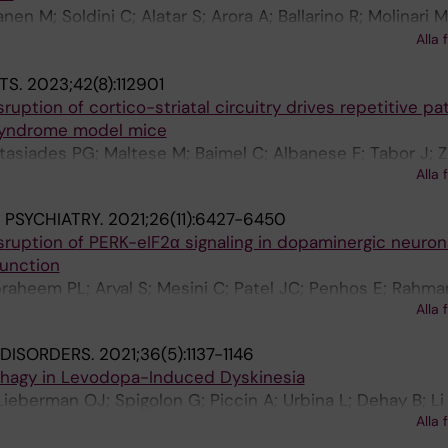
n M; Soldini C; Alatar S; Arora A; Ballarino R; Molinari M
Rabkina I; Becker M; Li D; Anderlid B-M; Isaksson J; Remn
Alla 
k A; Crosetto N; Bienko M; Santini E; Borgkvist A; Bo''lte 
TS.
2023;42(8):112901
ruption of cortico-striatal circuitry drives repetitive pa
X syndrome model mice
stasiades PG; Maltese M; Baimel C; Albanese F; Tabor J; 
Alla 
D; Bagni C; Santini E; Tritsch NX; Carter AG; Klann E
PSYCHIATRY.
2021;26(11):6427-6450
sruption of PERK-eIF2α signaling in dopaminergic neuron
function
braheem PL; Aryal S; Mesini C; Patel JC; Penhos E; Rahma
Alla 
 Rice ME; Klann E
DISORDERS.
2021;36(5):1137-1146
phagy in Levodopa-Induced Dyskinesia
Lieberman OJ; Spigolon G; Piccin A; Urbina L; Dehay B; Li
Alla 
 Sulzer D; Bezard E; Borgkvist A; Fisone G