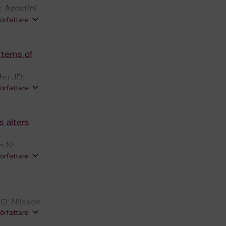
; Agostini
elius KL;
författare
S;
tterns of
Zhu JD;
författare
s alters
n N;
författare
 Q; Nilsson
författare