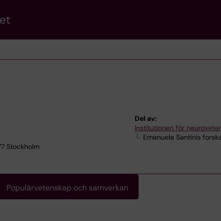
et
Del av:
Institutionen för neurovet
Emanuela Santinis forsk
77 Stockholm
Populärvetenskap och samverkan