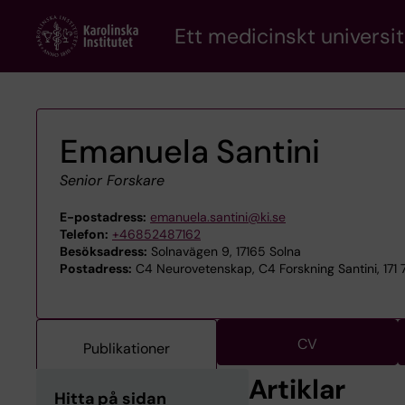
Skip
Ett medicinskt universit
to
main
content
Emanuela Santini
Senior Forskare
E-postadress:
emanuela.santini@ki.se
Telefon:
+46852487162
Besöksadress:
Solnavägen 9, 17165 Solna
Postadress:
C4 Neurovetenskap, C4 Forskning Santini, 171 
CV
Publikationer
Artiklar
Hitta på sidan