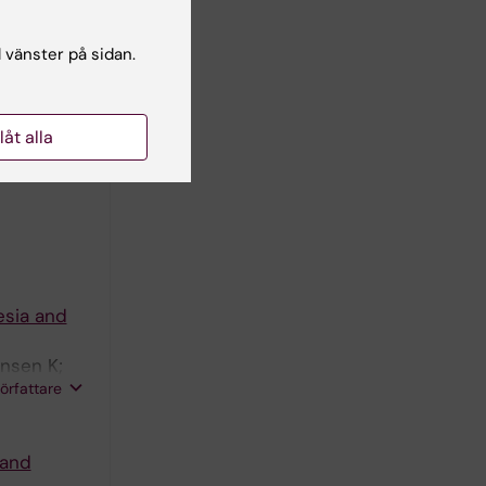
l vänster på sidan.
 in
hnson MW;
llåt alla
författare
esia and
ansen K;
författare
 and