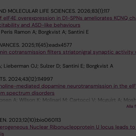
ND MOLECULAR LIFE SCIENCES.
2026;83(1):117
of eIF4E overexpression in D1-SPNs ameliorates KCNQ ch
itability and ASD-like behaviours
 Peris Ramon A; Borgkvist A; Santini E
DVANCES.
2025;11(45):eadx4577
n cotransmission filters striatonigral synaptic activity 
; Lieberman OJ; Sulzer D; Santini E; Borgkvist A
TS.
2024;43(12):114997
holine-mediated dopamine neurotransmission in the eIF
sm spectrum disorders
onen A; Wilson K; Molinari M; Cartocci V; Mcguirt A; Mosh
Alla 
Sulzer D; Borgkvist A; Santini E
EN.
2023;12(10):bio060113
terogeneous Nuclear Ribonucleoprotein U locus leads to
is