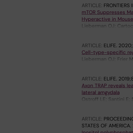
ARTICLE:
FRONTIERS 
mTOR Suppresses Macr
Hyperactive in Mouse
Lieberman OJ; Cartocci
Sulzer D; Borgkvist A; 
ARTICLE:
ELIFE.
2020;
Cell-type-specific re
Lieberman OJ; Frier M
Borgkvist A; Santini E;
ARTICLE:
ELIFE.
2019;
Axon TRAP reveals lea
lateral amgydala
Ostroff LE; Santini E;
Heguy A; Klann E
ARTICLE:
PROCEEDING
STATES OF AMERICA.
Inositol polyphosphat