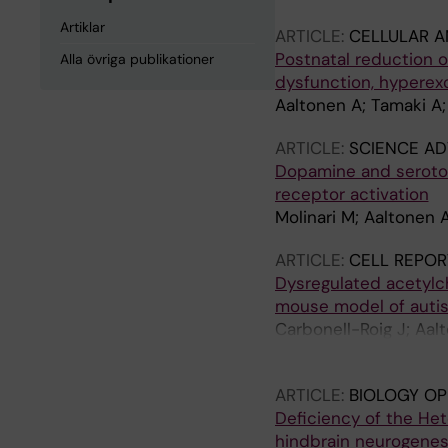
Artiklar
ARTICLE:
CELLULAR A
Postnatal reduction 
Alla övriga publikationer
dysfunction, hyperexc
Aaltonen A; Tamaki A;
ARTICLE:
SCIENCE A
Dopamine and serotoni
receptor activation
Molinari M; Aaltonen A
ARTICLE:
CELL REPOR
Dysregulated acetylc
mouse model of auti
Carbonell-Roig J; Aalt
Kehr J; Lieberman OJ; 
ARTICLE:
BIOLOGY OP
Deficiency of the He
hindbrain neurogenes