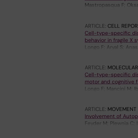
Mastropasqua F; Oksane
F; Poulet A; Watts M; 
Moslem M; Jacob Y; Fal
ARTICLE:
CELL REPOR
Tammimies K
Cell-type-specific dis
behavior in fragile 
Longo F; Aryal S; Ana
Oliveira MM; Gastaldo 
ARTICLE:
MOLECULAR 
Cell-type-specific di
motor and cognitive 
Longo F; Mancini M; I
Mamcarz M; Santini E;
ARTICLE:
MOVEMENT 
Involvement of Auto
Feyder M; Plewnia C; 
P; Altun M; Santini E;