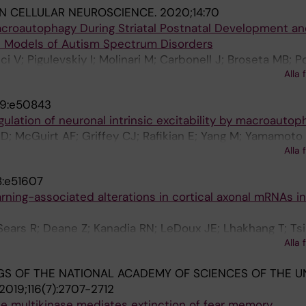
IN CELLULAR NEUROSCIENCE.
2020;14:70
oautophagy During Striatal Postnatal Development an
 Models of Autism Spectrum Disorders
 V; Pigulevskiy I; Molinari M; Carbonell J; Broseta MB; P
Alla 
Santini E
9:e50843
gulation of neuronal intrinsic excitability by macroautop
D; McGuirt AF; Griffey CJ; Rafikian E; Yang M; Yamamoto 
Alla 
 Sulzer D
8:e51607
rning-associated alterations in cortical axonal mRNAs in
 Sears R; Deane Z; Kanadia RN; LeDoux JE; Lhakhang T; Tsi
Alla 
S OF THE NATIONAL ACADEMY OF SCIENCES OF THE U
2019;116(7):2707-2712
e multikinase mediates extinction of fear memory.