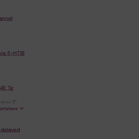
annel
via 5-HT1B
4E Tg
arov E;
författare
 delayed