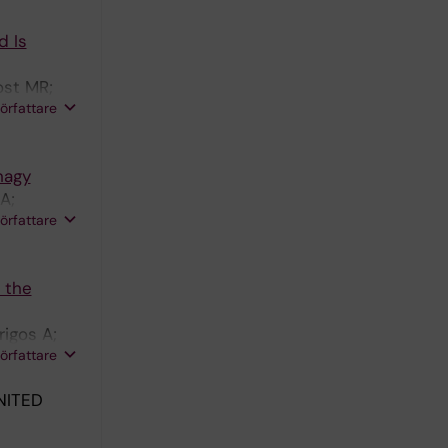
d Is
ost MR;
författare
hagy
A;
författare
 the
rigos A;
författare
NITED