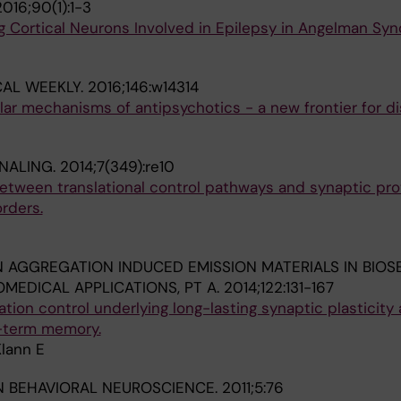
2016;90(1):1-3
g Cortical Neurons Involved in Epilepsy in Angelman Sy
CAL WEEKLY.
2016;146:w14314
ar mechanisms of antipsychotics - a new frontier for di
NALING.
2014;7(349):re10
between translational control pathways and synaptic pro
rders.
 AGGREGATION INDUCED EMISSION MATERIALS IN BIOS
OMEDICAL APPLICATIONS, PT A.
2014;122:131-167
tion control underlying long-lasting synaptic plasticity
g-term memory.
Klann E
IN BEHAVIORAL NEUROSCIENCE.
2011;5:76