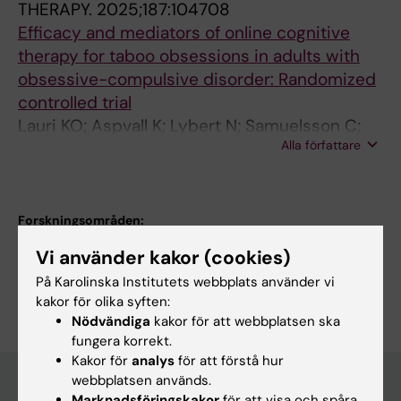
THERAPY.
2025;187:104708
Efficacy and mediators of online cognitive
therapy for taboo obsessions in adults with
obsessive-compulsive disorder: Randomized
controlled trial
Lauri KO; Aspvall K; Lybert N; Samuelsson C;
Alla författare
Liliequist BE; Hakansson E; Serlachius E; Ruck
C; Mataix-Cols D; Andersson E
Forskningsområden:
Tillämpad psykologi
Vi använder kakor (cookies)
Är du Elsa Håkansson?
På Karolinska Institutets webbplats använder vi
Redigera din profil
kakor för olika syften:
Nödvändiga
kakor för att webbplatsen ska
fungera korrekt.
Kakor för
analys
för att förstå hur
webbplatsen används.
Marknadsföringskakor
för att visa och spåra