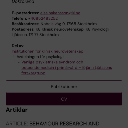
Doktorand
E-postadress:
elsa.hakansson@ki.se
Telefon:
+46852483252
Besöksadress:
Nobels väg 9, 17165 Stockholm
Postadress:
K8 Klinisk neurovetenskap, K8 Psykologi
Ljótsson, 171 77 Stockholm
Del av:
Institutionen för klinisk neurovetenskap
Avdelningen för psykologi
Vanliga psykiatriska syndrom och
beteendemedicin i primärvård – Brjánn Ljótssons
forskargrupp
Publikationer
CV
Artiklar
ARTICLE:
BEHAVIOUR RESEARCH AND