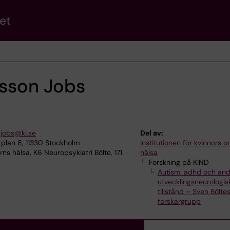
et
lsson Jobs
.jobs@ki.se
Del av:
plan 8, 11330 Stockholm
Institutionen för kvinnors 
ns hälsa, K6 Neuropsykiatri Bölte, 171
hälsa
Forskning på KIND
Autism, adhd och and
utvecklingsneurologis
tillstånd – Sven Bölte
forskargrupp