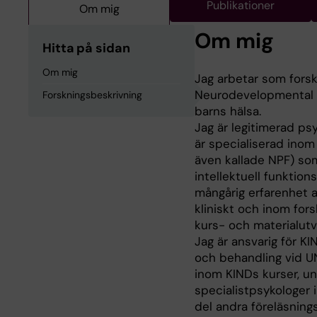
Publikationer
Om mig
Om mig
Hitta på sidan
Om mig
Jag arbetar som forsk
Neurodevelopmental Di
Forskningsbeskrivning
barns hälsa.
Jag är legitimerad psyk
är specialiserad inom
även kallade NPF) som
intellektuell funktio
mångårig erfarenhet 
kliniskt och inom fors
kurs- och materialutv
Jag är ansvarig för K
och behandling vid UN
inom KINDs kurser, un
specialistpsykologer 
del andra föreläsnin