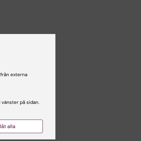
 från externa
l vänster på sidan.
s
llåt alla