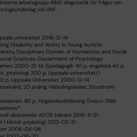
interna arbetsgrupp KIND diagnostik för frågor om
ningsunderlag vid UNF.
ppsala universitet 2018-12-14
ing Disability and Ability in Young Autistic
ersity, Disciplinary Domain of Humanities and Social
Social Sciences, Department of Psychology.
examen 2000-12-14 /(pedagogik 40 p, engelska 40 p,
t, psykologi 200 p, Uppsala universitet/)
0 p, Uppsala Universitet 2000-12-14
örselvård, 20 poäng, Hälsohögskolan, Stockholm
ntexamen. 80 p, Högskoleutbildning Örebro 1986
mationer*
tionell oberoende ADOS tränare 2016-11-21
t i klinisk psykologi 2013-02-21
onom 2006-04-06
olog 2002-06-20