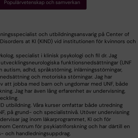
Populärvetenskap och samverkan
ningsspecialist och utbildningsansvarig på Center of
sorders at KI (KIND) vid institutionen för kvinnors och
olog, specialist i klinisk psykologi och fil dr. Jag
 utvecklingsneurologiska funktionsnedsättningar (UNF
 autism, adhd, språkstörning, inlärningsstörningar,
nsnedsättning och motoriska störningar. Jag har
av att jobba med barn och ungdomar med UNF, både
kning. Jag har även lång erfarenhet av undervisning,
eckling.
IND utbildning. Våra kurser omfattar både utredning
F, på grund- och specialistnivå. Utöver undervisning
dervisar jag inom läkarprogrammet, KI och för
inom Centrum för psykiatriforskning och har därtill en
gs- och handledningsuppdrag.