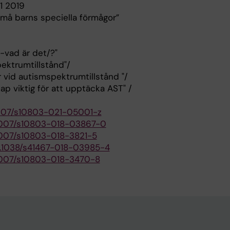
1 2019
 små barns speciella förmågor”
g-vad är det/?"
ektrumtillstånd"/
r vid autismspektrumtillstånd "/
p viktig för att upptäcka AST" /
.1007/s10803-021-05001-z
0.1007/s10803-018-03867-0
.1007/s10803-018-3821-5
10.1038/s41467-018-03985-4
0.1007/s10803-018-3470-8