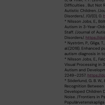
Difficulties , But Not
Autistic Children. /J
Disorders/, /0/(0), 0.
h
* Nilsson Jobs, E., Bölt
Autism in 3-Year-Old
Staff. /Journal of Au
Disorders/.
https://do
* Nyström, P., Gliga, T
al.(2018). Enhanced pu
autism diagnosis in t
* Nilsson Jobs, E., Fal
Visual Processing in 
Autism and Developmen
2249–2257.
https://d
* Söderlund, G. B. W.,
Recognition Between C
Developed Children D
Noise. /Frontiers in P
Populärvetenskapliga a