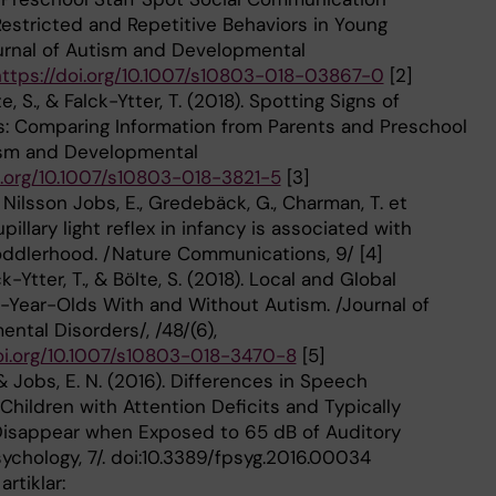
 Restricted and Repetitive Behaviors in Young
ournal of Autism and Developmental
ttps://doi.org/10.1007/s10803-018-03867-0
[2]
e, S., & Falck-Ytter, T. (2018). Spotting Signs of
s: Comparing Information from Parents and Preschool
tism and Developmental
i.org/10.1007/s10803-018-3821-5
[3]
., Nilsson Jobs, E., Gredebäck, G., Charman, T. et
pillary light reflex in infancy is associated with
oddlerhood. /Nature Communications, 9/ [4]
ck-Ytter, T., & Bölte, S. (2018). Local and Global
3-Year-Olds With and Without Autism. /Journal of
tal Disorders/, /48/(6),
oi.org/10.1007/s10803-018-3470-8
[5]
 & Jobs, E. N. (2016). Differences in Speech
hildren with Attention Deficits and Typically
isappear when Exposed to 65 dB of Auditory
sychology, 7/. doi:10.3389/fpsyg.2016.00034
rtiklar: