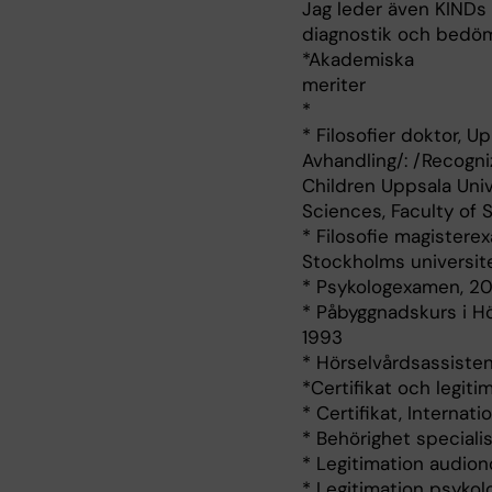
Jag leder även KINDs 
diagnostik och bedöm
*Akademiska
meriter
*
* Filosofier doktor, U
Avhandling/: /Recogniz
Children Uppsala Univ
Sciences, Faculty of 
* Filosofie magister
Stockholms universite
* Psykologexamen, 20
* Påbyggnadskurs i H
1993
* Hörselvårdsassiste
*Certifikat och legiti
* Certifikat, Interna
* Behörighet specialis
* Legitimation audi
* Legitimation psyk