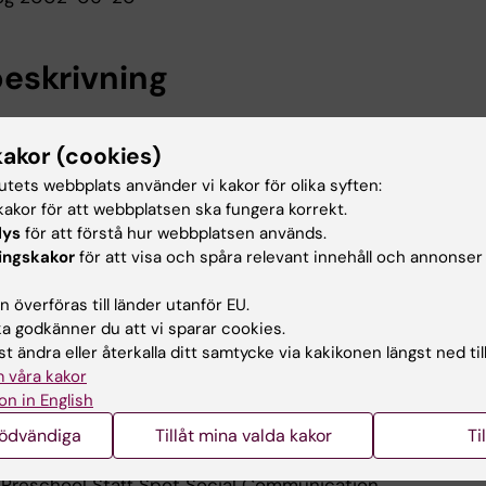
eskrivning
te omfattade visuell perception hos små barn med och
kakor (cookies)
dag en del av Janina Neufelds forskargrupp där jag
rception hos vuxna autistiska personer. I projektet är
tutets webbplats använder vi kakor för olika syften:
nom psykologisk test och bedömningsmetoder.
akor för att webbplatsen ska fungera korrekt.
lys
för att förstå hur webbplatsen används.
r även att beskriva autism ur ett
ingskakor
för att visa och spåra relevant innehåll och annonser
.
 överföras till länder utanför EU.
tioner:
 godkänner du att vi sparar cookies.
, T., Nilsson-Jobs, E., Nyström, P., Falck-Ytter,
t ändra eller återkalla ditt samtycke via kakikonen längst ned til
2). How DoesTemperament in Toddlers at Elevated
 våra kakor
m Relate to Symptoms of Autism and ADHD at Three Year
on in English
autism and developmental disorders/, /52/(3),
oi.org/10.1007/s10803-021-05001-z
[1]
nödvändiga
Tillåt mina valda kakor
Ti
eley Bibliography CSL_BIBLIOGRAPHY Jobs, E. N., Bölte,
19). Preschool Staff Spot Social Communication