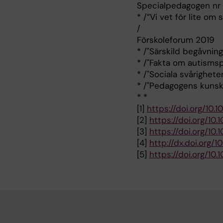
Specialpedagogen nr 
* /”Vi vet för lite om
/
Förskoleforum 2019
* /"Särskild begåvnin
* /"Fakta om autismsp
* /"Sociala svårighete
* /"Pedagogens kunska
* *
[1]
https://doi.org/10
[2]
https://doi.org/1
[3]
https://doi.org/10
[4]
http://dx.doi.org/
[5]
https://doi.org/1