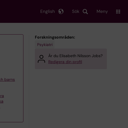
English
Sök
Meny
Forskningsområden:
Psykiatri
Är du Elisabeth Nilsson Jobs?
Redigera din profil
och barns
ra
ka
s