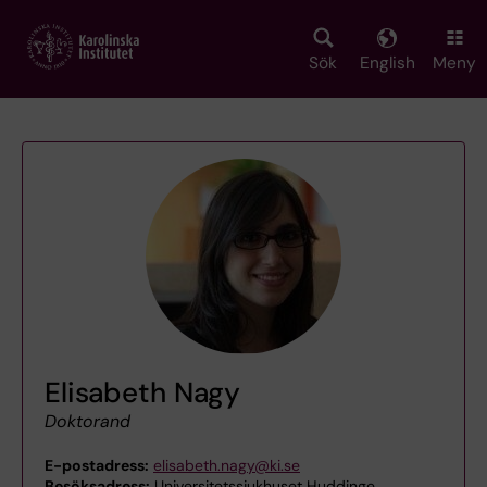
Skip
to
main
Sök
English
Meny
content
Elisabeth Nagy
Doktorand
E-postadress:
elisabeth.nagy@ki.se
Besöksadress:
Universitetssjukhuset Huddinge