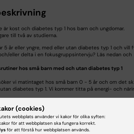
eskrivning
e är kost och diabetes typ 1 hos barn och ungdomar.
are till två av studierna.
 5 år eller yngre, med eller utan diabetes typ 1 och vill f
ch/eller delta i en fokusgruppsintervju? Läs nedan och
rutiner hos små barn med och utan diabetes typ 1
öker vi matintaget hos små barn 0 - 5 år och om det ski
tan diabetes typ 1. Vi kommer titta på energi- och näri
udien behöver ni föra matdagbok över allt barnet äter un
kakor (cookies)
gistreringen sker digitalt via en
ator, smartphone eller surfplatta. Barnet ska äta preci
tutets webbplats använder vi kakor för olika syften:
 som kostintaget registreras. Hos de barn som har diabet
akor för att webbplatsen ska fungera korrekt.
lys
för att förstå hur webbplatsen används.
använda nedladdade data från insulinpump och CGM.