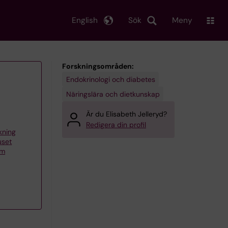
English
Sök
Meny
Forskningsområden:
Endokrinologi och diabetes
Näringslära och dietkunskap
Är du Elisabeth Jelleryd?
Redigera din profil
skning
uset
lm