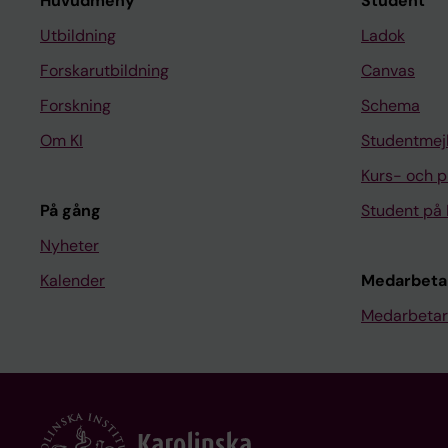
Huvudmeny
Student
Utbildning
Ladok
Forskarutbildning
Canvas
Forskning
Schema
Om KI
Studentmej
Kurs- och 
På gång
Student på 
Nyheter
Kalender
Medarbeta
Medarbetar