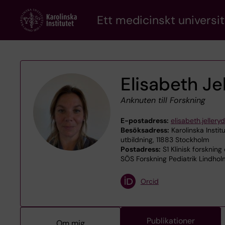
Skip
Ett medicinskt universit
to
main
content
Elisabeth Je
Anknuten till Forskning
E-postadress:
elisabeth.jellery
Besöksadress:
Karolinska Institu
utbildning, 11883 Stockholm
Postadress:
S1 Klinisk forskning
SÖS Forskning Pediatrik Lindhol
Orcid
Publikationer
Om mig