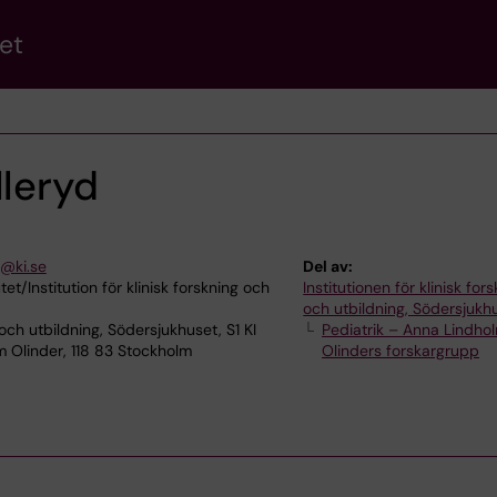
et
lleryd
d@ki.se
Del av:
tet/Institution för klinisk forskning och
Institutionen för klinisk for
och utbildning, Södersjukh
 och utbildning, Södersjukhuset, S1 KI
Pediatrik – Anna Lindho
m Olinder, 118 83 Stockholm
Olinders forskargrupp