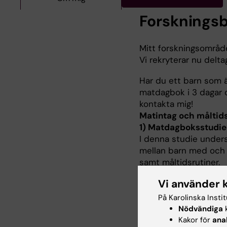
Forskningsb
Mitt forskningsområd
Vi rekryterar nu deltag
Har du ett barn som är
matdagbok i 3 dagar o
kontakta mig!
Matintag och måltids
1) Matdagboksstudie
I denna studie unders
mellan barn med och u
samt måltidsrutiner.
För att vara med i st
Vi använder 
dygn (tor, fre, lör). Re
hemsida som nås via d
På Karolinska Insti
vanligt under dagarna
Nödvändiga
k
Kakor för
ana
kommer vi även att 