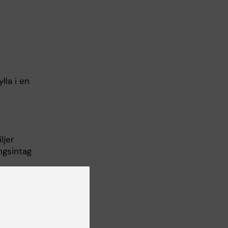
ylla i en
ljer
ngsintag
der tre
s som
es typ 1,