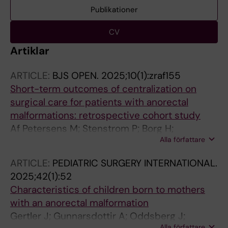
Publikationer
CV
Artiklar
ARTICLE:
BJS OPEN.
2025;10(1):zraf155
Short-term outcomes of centralization on
surgical care for patients with anorectal
malformations: retrospective cohort study
Af Petersens M; Stenstrom P; Borg H;
Alla författare
Danielson J; Ortqvist L; Gunnarsdottir A;
Oddsberg J; Gustafson E; Graneli C;
ARTICLE:
PEDIATRIC SURGERY INTERNATIONAL.
Hagelsteen K; Tofft L; Wester T
2025;42(1):52
Characteristics of children born to mothers
with an anorectal malformation
Gertler J; Gunnarsdottir A; Oddsberg J;
Alla författare