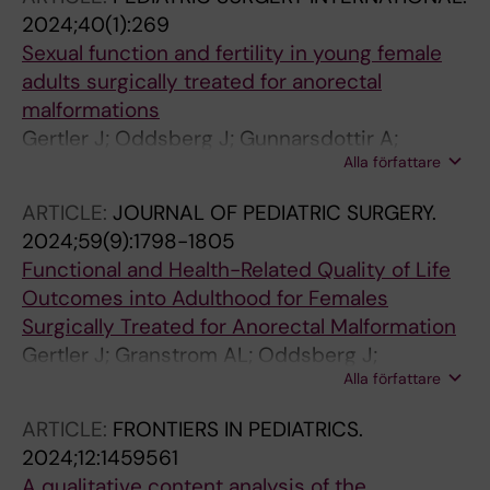
2024;40(1):269
Sexual function and fertility in young female
adults surgically treated for anorectal
malformations
Gertler J; Oddsberg J; Gunnarsdottir A;
Alla författare
Svenningsson A; Wester T; Ortqvist L
ARTICLE:
JOURNAL OF PEDIATRIC SURGERY.
2024;59(9):1798-1805
Functional and Health-Related Quality of Life
Outcomes into Adulthood for Females
Surgically Treated for Anorectal Malformation
Gertler J; Granstrom AL; Oddsberg J;
Alla författare
Gunnarsdottir A; Svenningsson A; Wester T;
Ortqvist L
ARTICLE:
FRONTIERS IN PEDIATRICS.
2024;12:1459561
A qualitative content analysis of the