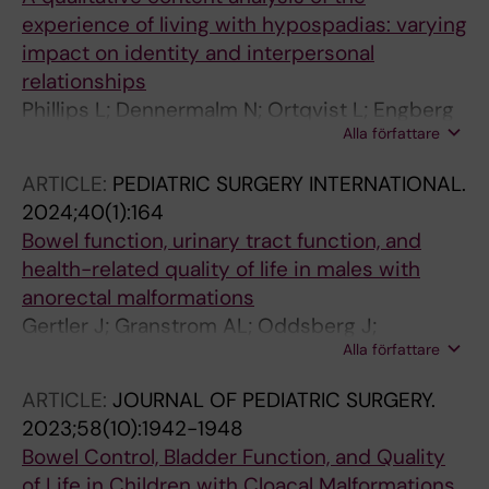
experience of living with hypospadias: varying
impact on identity and interpersonal
relationships
Phillips L; Dennermalm N; Ortqvist L; Engberg
Alla författare
H; Holmdahl G; Fossum M; Moller A;
Nordenskjold A
ARTICLE:
PEDIATRIC SURGERY INTERNATIONAL.
2024;40(1):164
Bowel function, urinary tract function, and
health-related quality of life in males with
anorectal malformations
Gertler J; Granstrom AL; Oddsberg J;
Alla författare
Gunnarsdottir A; Svenningsson A; Wester T;
Ortqvist L
ARTICLE:
JOURNAL OF PEDIATRIC SURGERY.
2023;58(10):1942-1948
Bowel Control, Bladder Function, and Quality
of Life in Children with Cloacal Malformations