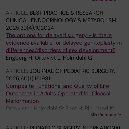
Svenningsson A; Ortqvist L; Granstrom AL;
Wester T
ARTICLE:
BEST PRACTICE & RESEARCH
CLINICAL ENDOCRINOLOGY & METABOLISM.
2025;39(4):102024
The options for delayed surgery - Is there
evidence available for delayed genitoplasty in
differences/disorders of sex development?
Engberg H; Ortqvist L; Holmdahl G
ARTICLE:
JOURNAL OF PEDIATRIC SURGERY.
2025;60(1):161981
Composite Functional and Quality of Life
Outcomes in Adults Operated for Cloacal
Malformation
Ortqvist L; Holmdahl G; Borg H; Bjornland K;
Alla författare
Lilja H; Stenstrom P; Qvist N; Hagen TS;
Pakarinen M; Wester T; Rintala R
ARTICLE:
PEDIATRIC SURGERY INTERNATIONAL.