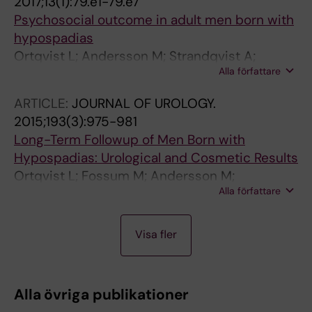
2017;13(1):79.e1-79.e7
Psychosocial outcome in adult men born with
hypospadias
Ortqvist L; Andersson M; Strandqvist A;
Alla författare
Nordenstrom A; Frisen L; Holmdahl G;
Nordenskjold A
ARTICLE:
JOURNAL OF UROLOGY.
2015;193(3):975-981
Long-Term Followup of Men Born with
Hypospadias: Urological and Cosmetic Results
Ortqvist L; Fossum M; Andersson M;
Alla författare
Nordenstrom A; Frisen L; Holmdahl G;
Nordenskjold A
A
A
A
A
A
Visa fler
R
R
R
R
R
T
T
T
T
T
I
I
I
I
I
Alla övriga publikationer
C
C
C
C
C