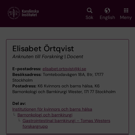
Skip
to
main
Sök
English
Meny
content
Elisabet Örtqvist
Anknuten till Forskning
|
Docent
E-postadress:
elisabet.ortqvist@ki.se
Besöksadress:
Tomtebodavägen 18A, 8tr, 17177
Stockholm
Postadress:
K6 Kvinnors och barns hälsa, K6
Barnonkologi och Barnkirurgi Wester, 171 77 Stockholm
Del av:
Institutionen för kvinnors och barns hälsa
Barnonkologi och barnkirurgi
Gastrointestinal barnkirurgi – Tomas Westers
forskargrupp