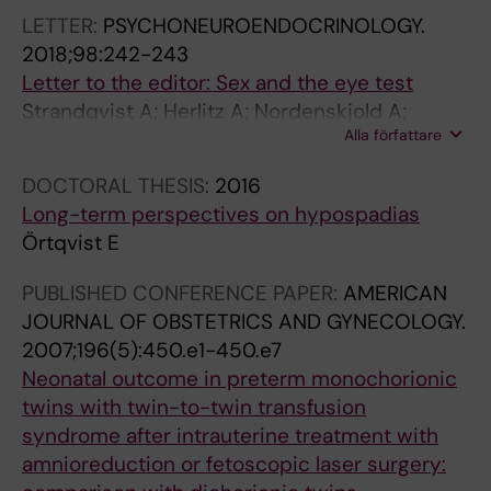
L
L
L
L
L
LETTER:
PSYCHONEUROENDOCRINOLOGY.
E
E
E
E
E
2018;98:242-243
:
:
:
:
:
Letter to the editor: Sex and the eye test
J
P
A
A
U
Strandqvist A; Herlitz A; Nordenskjold A;
O
E
M
M
L
Alla författare
Ortqvist L; Frisen L; Hirschberg AL;
U
D
E
E
T
Nordenstrom A
R
I
R
R
R
DOCTORAL THESIS:
2016
N
A
I
I
A
Long-term perspectives on hypospadias
A
T
C
C
S
Örtqvist E
L
R
A
A
O
O
I
N
N
U
PUBLISHED CONFERENCE PAPER:
AMERICAN
F
C
J
J
N
JOURNAL OF OBSTETRICS AND GYNECOLOGY.
P
S
O
O
D
2007;196(5):450.e1-450.e7
E
U
U
U
I
Neonatal outcome in preterm monochorionic
D
R
R
R
N
twins with twin-to-twin transfusion
I
G
N
N
O
syndrome after intrauterine treatment with
A
E
A
A
B
amnioreduction or fetoscopic laser surgery:
T
R
L
L
S