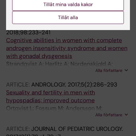
Andersson M; Sjostrom S; Wangqvist M;
Tillåt mina valda kakor
Alla författare
Ortqvist L; Nordenskjold A; Holmdahl G
Tillåt alla
ARTICLE:
PSYCHONEUROENDOCRINOLOGY.
2018;98:233-241
Cognitive abilities in women with complete
androgen insensitivity syndrome and women
with gonadal dysgenesis
Strandqvist A; Herlitz A; Nordenskjold A;
Alla författare
Ortqvist L; Frisen L; Hirschberg AL;
Nordenstrom A
ARTICLE:
ANDROLOGY.
2017;5(2):286-293
Sexuality and fertility in men with
hypospadias; improved outcome
Ortqvist L; Fossum M; Andersson M;
Alla författare
Nordenstrom A; Frisen L; Holmdahl G;
Nordenskjold A
ARTICLE:
JOURNAL OF PEDIATRIC UROLOGY.