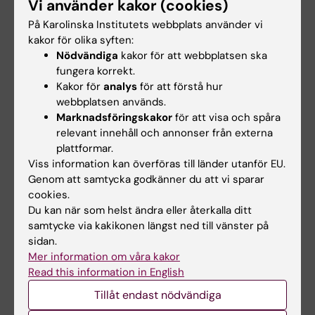
Vi använder kakor (cookies)
hypospadias - preliminary results of a cross-
På Karolinska Institutets webbplats använder vi
sectional cohort study
kakor för olika syften:
Ortqvist L; Engberg H; Strandqvist A;
Nödvändiga
kakor för att webbplatsen ska
Alla författare
Nordenstrom A; Holmdahl G; Nordenskjold A;
fungera korrekt.
Frisen L
Kakor för
analys
för att förstå hur
ARTICLE:
HORMONES AND BEHAVIOR.
webbplatsen används.
2019;109:64-70
Marknadsföringskakor
för att visa och spåra
No difference in cognitive performance or
relevant innehåll och annonser från externa
gender role behavior between men with and
plattformar.
Viss information kan överföras till länder utanför EU.
without hypospadias
Genom att samtycka godkänner du att vi sparar
Strandqvist A; Ortqvist L; Frisen L;
cookies.
Alla författare
Nordenskjold A; Herlitz A; Nordenstrom A
Du kan när som helst ändra eller återkalla ditt
samtycke via kakikonen längst ned till vänster på
ARTICLE:
JOURNAL OF UROLOGY.
sidan.
2018;200(6):1362-1370
Mer information om våra kakor
Psychosocial and Sexual Outcomes in
Read this information in English
Adolescents following Surgery for Proximal
Tillåt endast nödvändiga
Hypospadias in Childhood