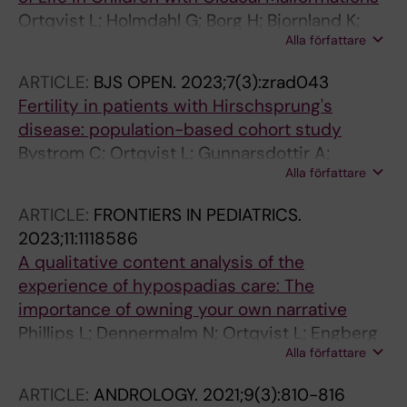
Ortqvist L; Holmdahl G; Borg H; Bjornland K;
Alla författare
Lilja H; Stenstrom P; Qvist N; Hagen TS;
Pakarinen M; Wester T; Rintala R
ARTICLE:
BJS OPEN.
2023;7(3):zrad043
Fertility in patients with Hirschsprung's
disease: population-based cohort study
Bystrom C; Ortqvist L; Gunnarsdottir A;
Alla författare
Wester T; Granstrom AL
ARTICLE:
FRONTIERS IN PEDIATRICS.
2023;11:1118586
A qualitative content analysis of the
experience of hypospadias care: The
importance of owning your own narrative
Phillips L; Dennermalm N; Ortqvist L; Engberg
Alla författare
H; Holmdahl G; Fossum M; Moller A;
Nordenskjold A
ARTICLE:
ANDROLOGY.
2021;9(3):810-816