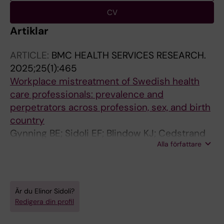
CV
Artiklar
ARTICLE:
BMC HEALTH SERVICES RESEARCH.
2025;25(1):465
Workplace mistreatment of Swedish health
care professionals: prevalence and
perpetrators across profession, sex, and birth
country
Gynning BE; Sidoli EF; Blindow KJ; Cedstrand
Alla författare
E; Sabbath EL; Brulin E
Är du Elinor Sidoli?
Redigera din profil