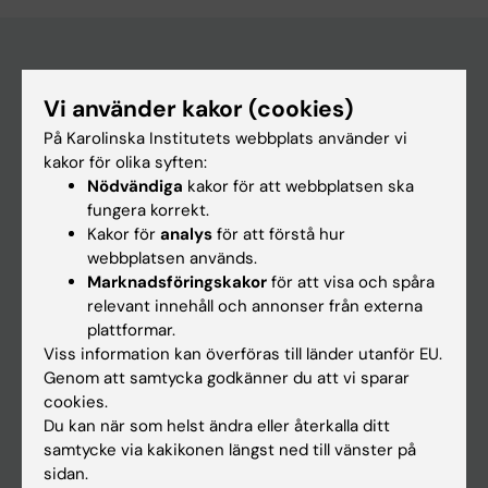
Huvudmeny
Vi använder kakor (cookies)
Utbildning
På Karolinska Institutets webbplats använder vi
kakor för olika syften:
Forskarutbildning
Nödvändiga
kakor för att webbplatsen ska
Forskning
fungera korrekt.
Kakor för
analys
för att förstå hur
Om KI
webbplatsen används.
Marknadsföringskakor
för att visa och spåra
relevant innehåll och annonser från externa
På gång
plattformar.
Nyheter
Viss information kan överföras till länder utanför EU.
Genom att samtycka godkänner du att vi sparar
Kalender
cookies.
Du kan när som helst ändra eller återkalla ditt
Student
samtycke via kakikonen längst ned till vänster på
sidan.
Ladok