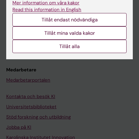
Mer information om våra kakor
Canvas
Read this information in English
Schema
Tillåt endast nödvändiga
Studentmejlen
Tillåt mina valda kakor
Kurs- och programwebbar
Tillåt alla
Student på KI
Medarbetare
Medarbetarportalen
Kontakta och besök KI
Universitetsbiblioteket
Stöd forskning och utbildning
Jobba på KI
Karolinska Institutet Innovation