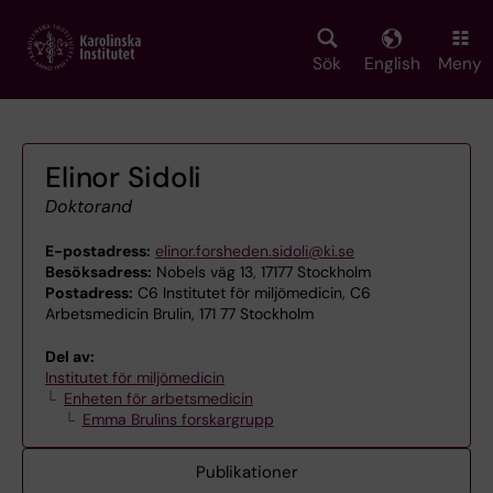
Skip
to
main
Sök
English
Meny
content
Elinor Sidoli
Doktorand
E-postadress:
elinor.forsheden.sidoli@ki.se
Besöksadress:
Nobels väg 13, 17177 Stockholm
Postadress:
C6 Institutet för miljömedicin, C6
Arbetsmedicin Brulin, 171 77 Stockholm
Del av:
Institutet för miljömedicin
Enheten för arbetsmedicin
Emma Brulins forskargrupp
Publikationer