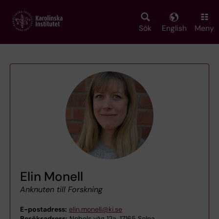
Skip
to
main
Sök
English
Meny
content
Elin Monell
Anknuten till Forskning
E-postadress:
elin.monell@ki.se
Besöksadress:
Nobels väg 12a, 17165 Solna