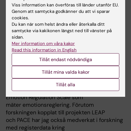
Viss information kan överföras till länder utanför EU.
svårighetsgrad av
Genom att samtycka godkänner du att vi sparar
ätstörningsproblematik, ätstörningsdiagnos
cookies.
och utfall i ätstörning. Det
Du kan när som helst ändra eller återkalla ditt
undersökte även kopplingen mellan
samtycke via kakikonen längst ned till vänster på
emotionsreglering och självbild i
sidan.
relation till ätstörningssymptom med
Mer information om våra kakor
Read this information in English
förhoppning om att förstå mer hur
psykologiska variabler kan försvåra eller
Tillåt endast nödvändiga
underlätta tillfrisknande från
Tillåt mina valda kakor
ätstörning. Jag har även arbetat med
utvärdering av psykometriska
Tillåt alla
egenskaper hos frågeformuläret Difficulties in
Emotion Regulation Scale som
mäter emotionsreglering. Förutom
forskningen kopplat till projekten LEAP
och PACE har jag också medverkat i forskning
med registerdata kring