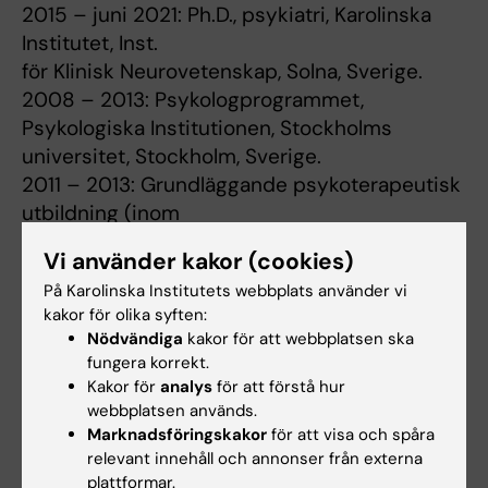
2015 – juni 2021: Ph.D., psykiatri, Karolinska
Institutet, Inst.
för Klinisk Neurovetenskap, Solna, Sverige.
2008 – 2013: Psykologprogrammet,
Psykologiska Institutionen, Stockholms
universitet, Stockholm, Sverige.
2011 – 2013: Grundläggande psykoterapeutisk
utbildning (inom
Psykologprogrammet), Psykologiska
Vi använder kakor (cookies)
Institutionen, Stockholms universitet,
På Karolinska Institutets webbplats använder vi
Stockholm, Sverige.
kakor för olika syften:
Nödvändiga
kakor för att webbplatsen ska
fungera korrekt.
Forskningsbeskrivning
Kakor för
analys
för att förstå hur
webbplatsen används.
Mitt doktorandprojekt undersökte hur
Marknadsföringskakor
för att visa och spåra
emotionsreglering (hur man förstår
relevant innehåll och annonser från externa
och hanterar sina känslor) är relaterad till
plattformar.