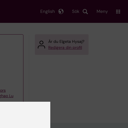
English
Sök
Meny
Är du Elgeta Hysaj?
Redigera din profil
nors
ghao Lu