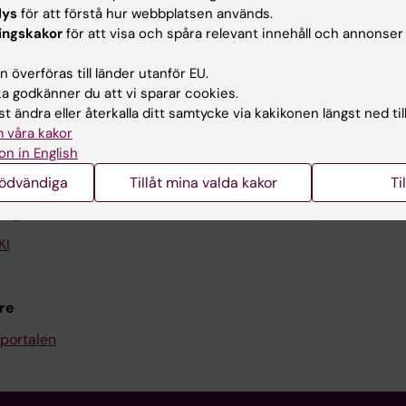
lys
för att förstå hur webbplatsen används.
ingskakor
för att visa och spåra relevant innehåll och annonser
Kontakta och besök KI
 överföras till länder utanför EU.
Universitetsbiblioteket
 godkänner du att vi sparar cookies.
t ändra eller återkalla ditt samtycke via kakikonen längst ned til
Stöd forskning och utbildning
 våra kakor
Jobba på KI
on in English
len
Karolinska Institutet Innovati
nödvändiga
Tillåt mina valda kakor
Ti
programwebbar
Kontakta presstjänsten
KI
re
portalen