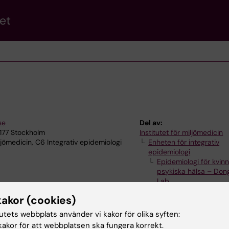
et
se
Del av:
7177 Stockholm
Institutet för miljömedicin
ljömedicin, C6 Integrativ epidemiologi
Enheten för integrativ
epidemiologi
Epidemiologi för kvin
psykiska hälsa – Don
Lab
kakor (cookies)
tutets webbplats använder vi kakor för olika syften:
akor för att webbplatsen ska fungera korrekt.