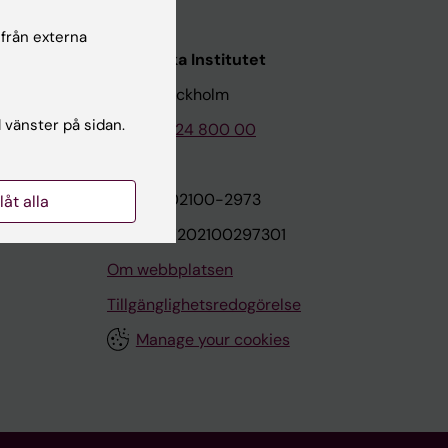
 från externa
Karolinska Institutet
171 77 Stockholm
l vänster på sidan.
Tel: 08-524 800 00
on
Org.nr: 202100-2973
llåt alla
VAT.nr: SE202100297301
Om webbplatsen
Tillgänglighetsredogörelse
Manage your cookies