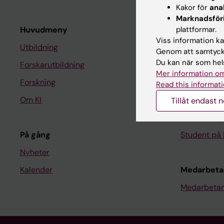
Kakor för
ana
Marknadsför
Huvudmeny
plattformar.
Student
Viss information kan
Utbildning
Ladok
Genom att samtycka
Du kan när som hels
Forskarutbildning
Canvas
Mer information om
Forskning
Schema
Read this informati
Om KI
Studentmej
Tillåt endast 
Kurs- och 
På gång
Student på 
Nyheter
Kalender
Medarbeta
Medarbetar