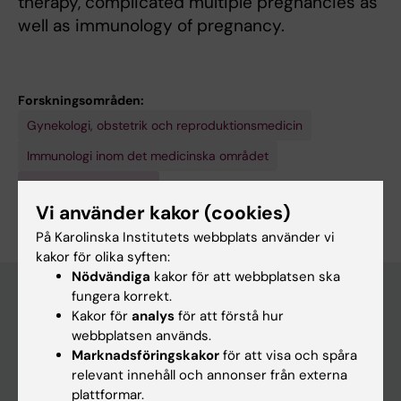
therapy, complicated multiple pregnancies as
well as immunology of pregnancy.
Forskningsområden:
Gynekologi, obstetrik och reproduktionsmedicin
Immunologi inom det medicinska området
Är du Eleonor Tiblad?
Redigera din profil
Vi använder kakor (cookies)
På Karolinska Institutets webbplats använder vi
kakor för olika syften:
Nödvändiga
kakor för att webbplatsen ska
fungera korrekt.
Kakor för
analys
för att förstå hur
Huvudmeny
webbplatsen används.
Marknadsföringskakor
för att visa och spåra
Utbildning
relevant innehåll och annonser från externa
Forskarutbildning
plattformar.