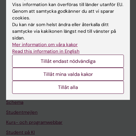
Viss information kan överföras till länder utanför EU.
Forskning
Genom att samtycka godkänner du att vi sparar
Om KI
cookies.
Du kan när som helst ändra eller återkalla ditt
samtycke via kakikonen längst ned till vänster på
På gång
sidan.
Mer information om våra kakor
Nyheter
Read this information in English
Kalender
Tillåt endast nödvändiga
Student
Tillåt mina valda kakor
Ladok
Tillåt alla
Canvas
Schema
Studentmejlen
Kurs- och programwebbar
Student på KI