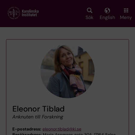
Skip
to
main
Sök
English
Meny
content
Eleonor Tiblad
Anknuten till Forskning
E-postadress:
eleonor.tiblad@ki.se
Besöksadress:
Maria Aspmans gata 30A, 17164 Solna