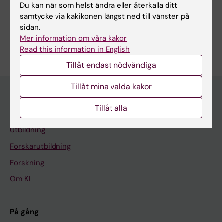
Folkhälsovetenskap, global hälsa och socialmedicin
Du kan när som helst ändra eller återkalla ditt
samtycke via kakikonen längst ned till vänster på
Kardiologi och kardiovaskulära sjukdomar
sidan.
Är du Ehab Al-Sodany?
Mer information om våra kakor
Redigera din profil
Read this information in English
Tillåt endast nödvändiga
Tillåt mina valda kakor
Tillåt alla
Huvudmeny
Utbildning
Forskarutbildning
Forskning
Om KI
På gång