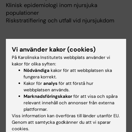
Klinisk epidemiologi inom njursjuka
populationer
Riskstratifiering och utfall vid njursjukdom
Undervisning
Vi använder kakor (cookies)
På Karolinska Institutets webbplats använder vi
Amanuens för termin 4 läkarstudenter
kakor för olika syften:
(hösten 2021 och våren 2022). Faciliterade
Nödvändiga
kakor för att webbplatsen ska
teambaserat lärande (TBL) seminarier för
fungera korrekt.
läkarstudenter.
Kakor för
analys
för att förstå hur
webbplatsen används.
Marknadsföringskakor
för att visa och spåra
relevant innehåll och annonser från externa
plattformar.
Forskningsområden:
Viss information kan överföras till länder utanför EU.
Annan klinisk medicin
Genom att samtycka godkänner du att vi sparar
cookies.