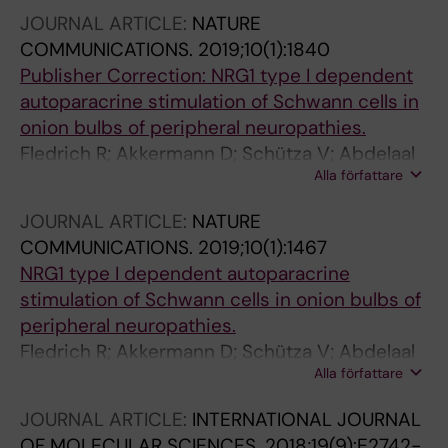
Fledrich R; Stassart RM; Nave K-A; Goebbels S;
JOURNAL ARTICLE:
NATURE
Ewers D; Sereda MW
COMMUNICATIONS.
2019;10(1):1840
Publisher Correction: NRG1 type I dependent
autoparacrine stimulation of Schwann cells in
onion bulbs of peripheral neuropathies.
Fledrich R; Akkermann D; Schütza V; Abdelaal
Alla författare
TA; Hermes D; Schäffner E; Soto-Bernardini
MC; Götze T; Klink A; Kusch K; Krueger M;
JOURNAL ARTICLE:
NATURE
Kungl T; Frydrychowicz C; Möbius W; Brück W;
COMMUNICATIONS.
2019;10(1):1467
Mueller WC; Bechmann I; Sereda MW; Schwab
NRG1 type I dependent autoparacrine
MH; Nave K-A; Stassart RM
stimulation of Schwann cells in onion bulbs of
peripheral neuropathies.
Fledrich R; Akkermann D; Schütza V; Abdelaal
Alla författare
TA; Hermes D; Schäffner E; Soto-Bernardini
MC; Götze T; Klink A; Kusch K; Krueger M;
JOURNAL ARTICLE:
INTERNATIONAL JOURNAL
Kungl T; Frydrychowicz C; Möbius W; Brück W;
OF MOLECULAR SCIENCES.
2018;19(9):E2742-