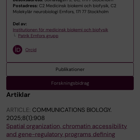
Postadress:
C2 Medicinsk biokemi och biofysik, C2
Molekylär neurobiologi Ernfors, 171 77 Stockholm
Del av:
Institutionen för medicinsk biokemi och biofysik
Patrik Ernfors grupp
Orcid
Publikationer
Forskningsbidrag
Artiklar
ARTICLE:
COMMUNICATIONS BIOLOGY.
2025;8(1):908
Spatial organization, chromatin accessibility
and gene-regulatory programs defining