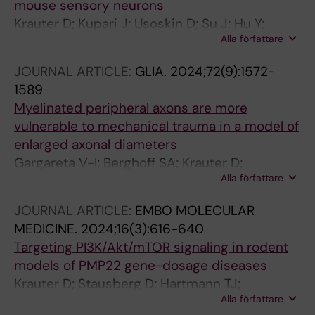
mouse sensory neurons
Krauter D; Kupari J; Usoskin D; Su J; Hu Y;
Alla författare
Zhang M-D; Ernfors P
JOURNAL ARTICLE:
GLIA.
2024;72(9):1572-
1589
Myelinated peripheral axons are more
vulnerable to mechanical trauma in a model of
enlarged axonal diameters
Gargareta V-I; Berghoff SA; Krauter D;
Alla författare
Huemmert S; Marshall-Phelps KLH; Moebius
W; Nave K-A; Fledrich R; Werner HB; Eichel-
JOURNAL ARTICLE:
EMBO MOLECULAR
Vogel MA
MEDICINE.
2024;16(3):616-640
Targeting PI3K/Akt/mTOR signaling in rodent
models of PMP22 gene-dosage diseases
Krauter D; Stausberg D; Hartmann TJ;
Alla författare
Volkmann S; Kungl T; Rasche DA; Saher G;