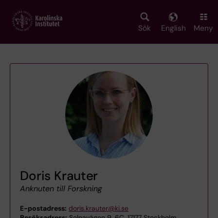
Skip
to
main
Sök
English
Meny
content
Doris Krauter
Anknuten till Forskning
E-postadress:
doris.krauter@ki.se
Besöksadress:
Solnavägen 9, 6C, 17177 Stockholm