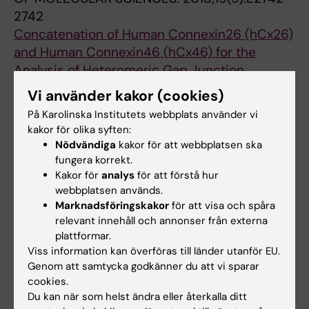
Mueller WC; Bechmann I; Sereda MW; Schwab
2742
MH; Nave K-A; Stassart RM
Concatenation of Human Connexin26 (hCx26)
and Human Connexin46 (hCx46) for the
Analysis of Heteromeric Gap Junction
Hemichannels and Heterotypic Gap Junction
Vi använder kakor (cookies)
Channels.
På Karolinska Institutets webbplats använder vi
Schadzek P; Hermes D; Stahl Y; Dilger N;
kakor för olika syften:
Alla författare
Ngezahayo A
Nödvändiga
kakor för att webbplatsen ska
fungera korrekt.
JOURNAL ARTICLE:
NATURE
Kakor för
analys
för att förstå hur
COMMUNICATIONS.
2018;9(1):3025
webbplatsen används.
Targeting myelin lipid metabolism as a
Marknadsföringskakor
för att visa och spåra
relevant innehåll och annonser från externa
potential therapeutic strategy in a model of
plattformar.
CMT1A neuropathy.
Viss information kan överföras till länder utanför EU.
Fledrich R; Abdelaal T; Rasch L; Bansal V;
Genom att samtycka godkänner du att vi sparar
Alla författare
Schütza V; Brügger B; Lüchtenborg C; Prukop
cookies.
T; Stenzel J; Rahman RU; Hermes D; Ewers D;
Du kan när som helst ändra eller återkalla ditt