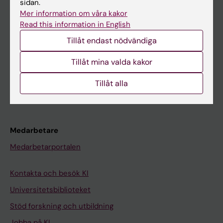
sidan.
Mer information om våra kakor
Ladok
Read this information in English
Canvas
Tillåt endast nödvändiga
Schema
Tillåt mina valda kakor
Studentmejlen
Kurs- och programwebbar
Tillåt alla
Student på KI
Medarbetare
Medarbetarportalen
Kontakta och besök KI
Universitetsbiblioteket
Stöd forskning och utbildning
Jobba på KI