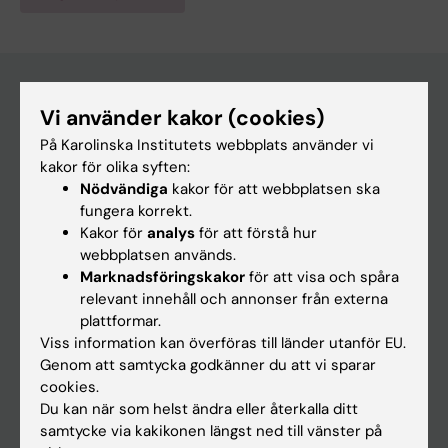
Vi använder kakor (cookies)
Huvudmeny
På Karolinska Institutets webbplats använder vi
Utbildning
kakor för olika syften:
Nödvändiga
kakor för att webbplatsen ska
Forskarutbildning
fungera korrekt.
Forskning
Kakor för
analys
för att förstå hur
webbplatsen används.
Om KI
Marknadsföringskakor
för att visa och spåra
relevant innehåll och annonser från externa
plattformar.
På gång
Viss information kan överföras till länder utanför EU.
Nyheter
Genom att samtycka godkänner du att vi sparar
cookies.
Kalender
Du kan när som helst ändra eller återkalla ditt
samtycke via kakikonen längst ned till vänster på
Student