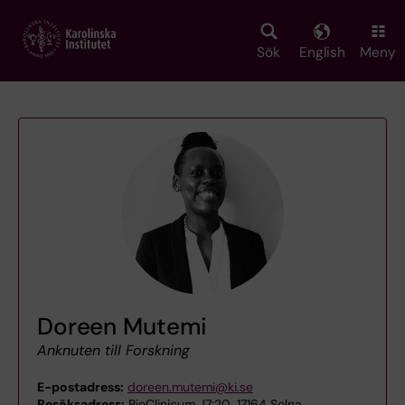
Skip
to
main
Sök
English
Meny
content
Doreen Mutemi
Anknuten till Forskning
E-postadress:
doreen.mutemi@ki.se
Besöksadress:
BioClinicum J7:20, 17164 Solna