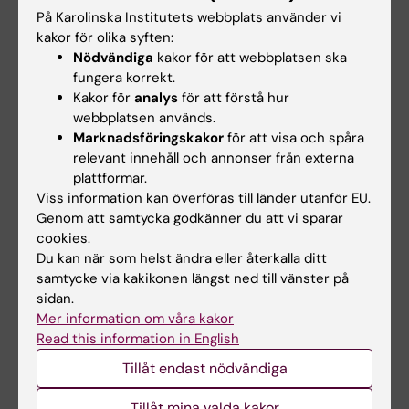
På Karolinska Institutets webbplats använder vi
Yoon JH; Song P; Jang J-H; Kim D-K; Choi S;
kakor för olika syften:
Alla författare
Kim J; Ghim J; Kim D; Park S; Lee H; Kwak D;
Nödvändiga
kakor för att webbplatsen ska
Yea K; Hwang D; Suh P-G; Ryu SH
fungera korrekt.
ARTICLE:
CELLULAR SIGNALLING.
Kakor för
analys
för att förstå hur
2011;23(8):1320-1326
webbplatsen används.
Phospholipase D2 induces stress fiber
Marknadsföringskakor
för att visa och spåra
formation through mediating nucleotide
relevant innehåll och annonser från externa
exchange for RhoA.
plattformar.
Viss information kan överföras till länder utanför EU.
Jeon H; Kwak D; Noh J; Lee MN; Lee CS; Suh P-
Genom att samtycka godkänner du att vi sparar
Alla författare
G; Ryu SH
cookies.
Du kan när som helst ändra eller återkalla ditt
ARTICLE:
JOURNAL OF MOLECULAR
samtycke via kakikonen längst ned till vänster på
ENDOCRINOLOGY.
2010;44(4):225-236
sidan.
Melanocortins induce interleukin 6 gene
Mer information om våra kakor
expression and secretion through
Read this information in English
melanocortin receptors 2 and 5 in 3T3-L1
Tillåt endast nödvändiga
adipocytes.
Jun D-J; Na K-Y; Kim W; Kwak D; Kwon E-J;
Tillåt mina valda kakor