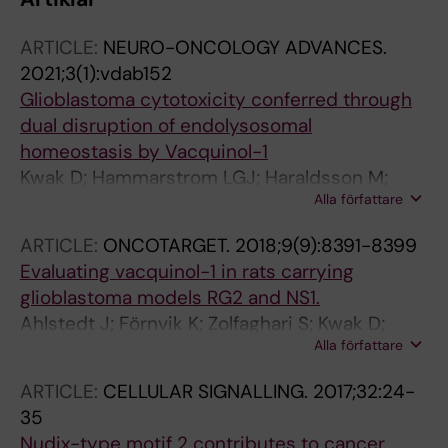
ARTICLE:
NEURO-ONCOLOGY ADVANCES.
2021;3(1):vdab152
Glioblastoma cytotoxicity conferred through
dual disruption of endolysosomal
homeostasis by Vacquinol-1
Kwak D; Hammarstrom LGJ; Haraldsson M;
Alla författare
Ernfors P
ARTICLE:
ONCOTARGET.
2018;9(9):8391-8399
Evaluating vacquinol-1 in rats carrying
glioblastoma models RG2 and NS1.
Ahlstedt J; Förnvik K; Zolfaghari S; Kwak D;
Alla författare
Hammarström LGJ; Ernfors P; Salford LG;
Redebrandt HN
ARTICLE:
CELLULAR SIGNALLING.
2017;32:24-
35
Nudix-type motif 2 contributes to cancer