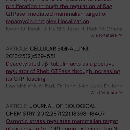
proliferation through the regulation of Rag
GTPase-mediated mammalian target of
rapamycin complex 1 localization
Kwon O; Kwak D; Ha SH; Jeon H; Park M; Chang
Alla författare
Y; Suh P-G; Ryu SH
ARTICLE:
CELLULAR SIGNALLING.
2013;25(2):539-551
Deacetylated αβ-tubulin acts as a positive
regulator of Rheb GTPase through increasing
its GTP-loading.
Lee MN; Koh A; Park D; Jang J-H; Kwak D; Jeon
Alla författare
H; Kim J; Choi E-J; Jeong H; Suh P-G; Ryu SH
ARTICLE:
JOURNAL OF BIOLOGICAL
CHEMISTRY.
2012;287(22):18398-18407
Osmotic stress regulates mammalian target
of rapamycin (mTOR) complex 1 via c-Jun N-