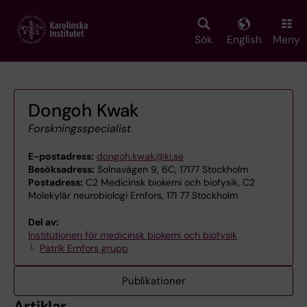
Skip
to
main
Sök
English
Meny
content
Dongoh Kwak
Forskningsspecialist
E-postadress:
dongoh.kwak@ki.se
Besöksadress:
Solnavägen 9, 6C, 17177 Stockholm
Postadress:
C2 Medicinsk biokemi och biofysik, C2
Molekylär neurobiologi Ernfors, 171 77 Stockholm
Del av:
Institutionen för medicinsk biokemi och biofysik
Patrik Ernfors grupp
Publikationer
Artiklar