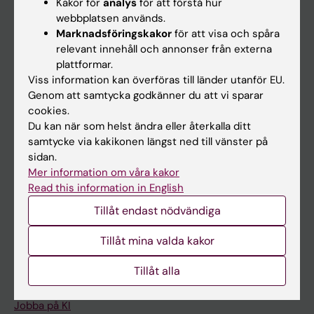
Kakor för
analys
för att förstå hur
Ladok
webbplatsen används.
Marknadsföringskakor
för att visa och spåra
Canvas
relevant innehåll och annonser från externa
Schema
plattformar.
Viss information kan överföras till länder utanför EU.
Studentmejlen
Genom att samtycka godkänner du att vi sparar
Kurs- och programwebbar
cookies.
Du kan när som helst ändra eller återkalla ditt
Student på KI
samtycke via kakikonen längst ned till vänster på
sidan.
Mer information om våra kakor
Medarbetare
Read this information in English
Medarbetarportalen
Tillåt endast nödvändiga
Kontakta och besök KI
Tillåt mina valda kakor
Universitetsbiblioteket
Tillåt alla
Stöd forskning och utbildning
Jobba på KI