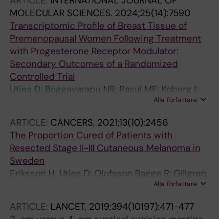
ARTICLE:
INTERNATIONAL JOURNAL OF
T
MOLECULAR SCIENCES.
2024;25(14):7590
Transcriptomic Profile of Breast Tissue of
Premenopausal Women Following Treatment
with Progesterone Receptor Modulator:
Secondary Outcomes of a Randomized
Controlled Trial
Utjes D; Boggavarapu NR; Rasul MF; Koberg I;
Alla författare
Zulliger A; Ponandai-Srinivasan S; von
Grothusen C; Lalitkumar PG; Papaikonomou K;
ARTICLE:
CANCERS.
2021;13(10):2456
Alkasalias T; Gemzell-Danielsson K
The Proportion Cured of Patients with
Resected Stage II-III Cutaneous Melanoma in
Sweden
Eriksson H; Utjes D; Olofsson Bagge R; Gillgren
Alla författare
P; Isaksson K; Lapins J; Schultz IL; Lyth J;
Andersson TM-L
ARTICLE:
LANCET.
2019;394(10197):471-477