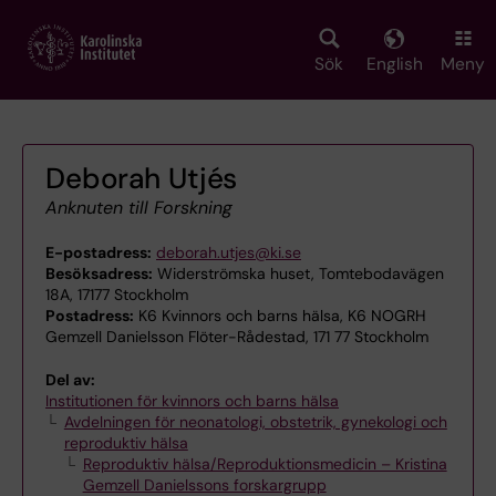
Skip
to
main
Sök
English
Meny
content
Deborah Utjés
Anknuten till Forskning
E-postadress:
deborah.utjes@ki.se
Besöksadress:
Widerströmska huset, Tomtebodavägen
18A, 17177 Stockholm
Postadress:
K6 Kvinnors och barns hälsa, K6 NOGRH
Gemzell Danielsson Flöter-Rådestad, 171 77 Stockholm
Del av:
Institutionen för kvinnors och barns hälsa
Avdelningen för neonatologi, obstetrik, gynekologi och
reproduktiv hälsa
Reproduktiv hälsa/Reproduktionsmedicin – Kristina
Gemzell Danielssons forskargrupp