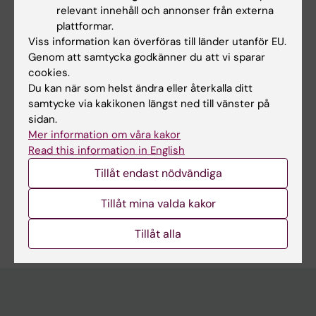
relevant innehåll och annonser från externa
& GYNECOLOGY AND REPRODUCTIVE
plattformar.
BIOLOGY.
2025;309:65-72
Viss information kan överföras till länder utanför EU.
Residual placental blood volume after
Genom att samtycka godkänner du att vi sparar
cesarean section: A scoping review
cookies.
Du kan när som helst ändra eller återkalla ditt
Maler S; Axelsson K; Utjes D; Abrahamsson T;
samtycke via kakikonen längst ned till vänster på
Alla författare
Svedenkrans J; Thies-Lagergren L; Andersson
sidan.
O; Sand A
Mer information om våra kakor
Read this information in English
Forskningsområden:
Tillåt endast nödvändiga
Gynekologi, obstetrik och reproduktionsmedicin
Tillåt mina valda kakor
Är du Deborah Utjés?
Redigera din profil
Tillåt alla