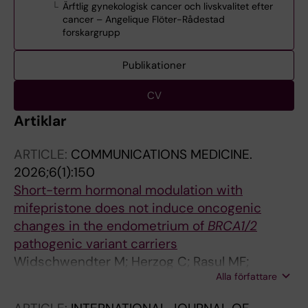
Ärftlig gynekologisk cancer och livskvalitet efter
cancer – Angelique Flöter-Rådestad
forskargrupp
Publikationer
CV
Artiklar
ARTICLE:
COMMUNICATIONS MEDICINE.
2026;6(1):150
Short-term hormonal modulation with
mifepristone does not induce oncogenic
changes in the endometrium of
BRCA1/2
pathogenic variant carriers
Widschwendter M; Herzog C; Rasul MF;
Alla författare
Boggavarapu NR; Redl E; Utjes D; Floter
Radestad A; Gemzell-Danielsson K; Alkasalias