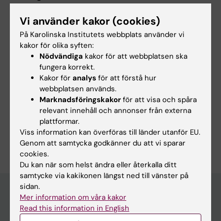
flyktingars och migranters psykiska hälsa
Vi använder kakor (cookies)
samt - i samarbete med
epidemiologer i de nordiska länderna -
På Karolinska Institutets webbplats använder vi
studier om självmordsmortaliteten i
kakor för olika syften:
Nödvändiga
kakor för att webbplatsen ska
Norden.
fungera korrekt.
Kakor för
analys
för att förstå hur
webbplatsen används.
Marknadsföringskakor
för att visa och spåra
Forskningsområden:
relevant innehåll och annonser från externa
Epidemiologi
Psykiatri
Övrig annan samhällsvetenskap
plattformar.
Viss information kan överföras till länder utanför EU.
Är du David Titelman?
Genom att samtycka godkänner du att vi sparar
Redigera din profil
cookies.
Du kan när som helst ändra eller återkalla ditt
samtycke via kakikonen längst ned till vänster på
sidan.
Mer information om våra kakor
Read this information in English
Huvudmeny