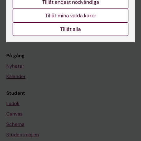
Tillåt endast nödvändiga
Utbildning
Forskarutbildning
Tillåt mina valda kakor
Forskning
Tillåt alla
Om KI
På gång
Nyheter
Kalender
Student
Ladok
Canvas
Schema
Studentmejlen