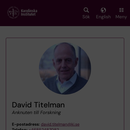
Skip
to
main
Sök
English
Meny
content
David Titelman
Anknuten till Forskning
E-postadress:
david.titelman@ki.se
Telefon:
+46852487082