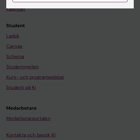
Kalender
Student
Ladok
Canvas
Schema
Studentmejlen
Kurs- och programwebbar
Student på KI
Medarbetare
Medarbetarportalen
Kontakta och besök KI