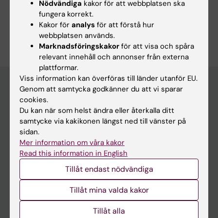
Nödvändiga
kakor för att webbplatsen ska
Psykiatri
Tillämpad psykologi
fungera korrekt.
Kakor för
analys
för att förstå hur
Är du David Mataix Cols?
webbplatsen används.
Redigera din profil
Marknadsföringskakor
för att visa och spåra
relevant innehåll och annonser från externa
plattformar.
Viss information kan överföras till länder utanför EU.
Genom att samtycka godkänner du att vi sparar
cookies.
Huvudmeny
Du kan när som helst ändra eller återkalla ditt
Utbildning
samtycke via kakikonen längst ned till vänster på
sidan.
Forskarutbildning
Mer information om våra kakor
Forskning
Read this information in English
Om KI
Tillåt endast nödvändiga
Tillåt mina valda kakor
På gång
Tillåt alla
Nyheter