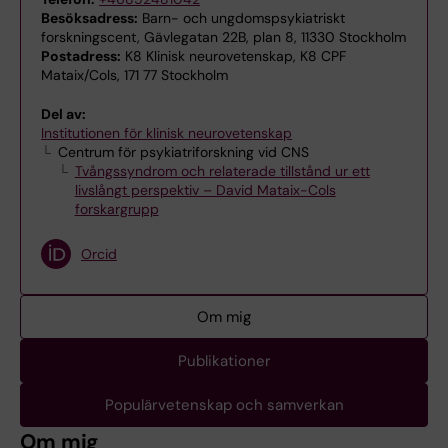
Besöksadress:
Barn- och ungdomspsykiatriskt
forskningscent, Gävlegatan 22B, plan 8, 11330 Stockholm
Postadress:
K8 Klinisk neurovetenskap, K8 CPF
Mataix/Cols, 171 77 Stockholm
Del av:
Institutionen för klinisk neurovetenskap
Centrum för psykiatriforskning vid CNS
Tvångssyndrom och relaterade tillstånd ur ett
livslångt perspektiv – David Mataix-Cols
forskargrupp
Orcid
Om mig
Publikationer
Populärvetenskap och samverkan
Om mig