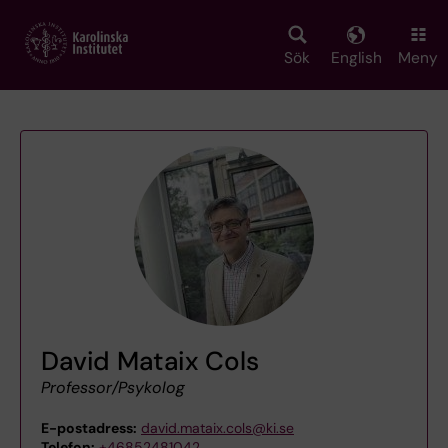
Skip
to
main
Sök
English
Meny
content
David Mataix Cols
Professor/Psykolog
E-postadress:
david.mataix.cols@ki.se
Telefon:
+46852481042