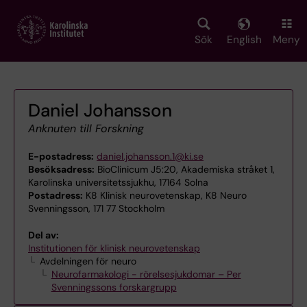
Skip
to
main
Sök
English
Meny
content
Daniel Johansson
Anknuten till Forskning
E-postadress:
daniel.johansson.1@ki.se
Besöksadress:
BioClinicum J5:20, Akademiska stråket 1,
Karolinska universitetssjukhu, 17164 Solna
Postadress:
K8 Klinisk neurovetenskap, K8 Neuro
Svenningsson, 171 77 Stockholm
Del av:
Institutionen för klinisk neurovetenskap
Avdelningen för neuro
Neurofarmakologi - rörelsesjukdomar – Per
Svenningssons forskargrupp