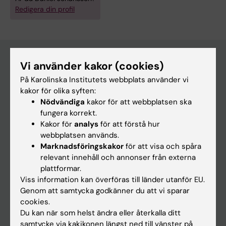
Redigera din profil
Vi använder kakor (cookies)
Huvudmeny
På Karolinska Institutets webbplats använder vi
kakor för olika syften:
Utbildning
Nödvändiga
kakor för att webbplatsen ska
Forskarutbildning
fungera korrekt.
Kakor för
analys
för att förstå hur
Forskning
webbplatsen används.
Om KI
Marknadsföringskakor
för att visa och spåra
relevant innehåll och annonser från externa
plattformar.
På gång
Viss information kan överföras till länder utanför EU.
Genom att samtycka godkänner du att vi sparar
Nyheter
cookies.
Kalender
Du kan när som helst ändra eller återkalla ditt
samtycke via kakikonen längst ned till vänster på