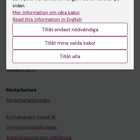
sidan.
Student
Mer information om våra kakor
Ladok
Read this information in English
Canvas
Tillåt endast nödvändiga
Schema
Tillåt mina valda kakor
Studentmejlen
Tillåt alla
Kurs- och programwebbar
Student på KI
Medarbetare
Medarbetarportalen
Kontakta och besök KI
Universitetsbiblioteket
Stöd forskning och utbildning