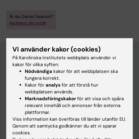
Är du Daniel Geanon?
Redigera din profil
Vi använder kakor (cookies)
På Karolinska Institutets webbplats använder vi
kakor för olika syften:
Huvudmeny
Nödvändiga
kakor för att webbplatsen ska
Utbildning
fungera korrekt.
Kakor för
analys
för att förstå hur
Forskarutbildning
webbplatsen används.
Forskning
Marknadsföringskakor
för att visa och spåra
relevant innehåll och annonser från externa
Om KI
plattformar.
Viss information kan överföras till länder utanför EU.
Genom att samtycka godkänner du att vi sparar
På gång
cookies.
Nyheter