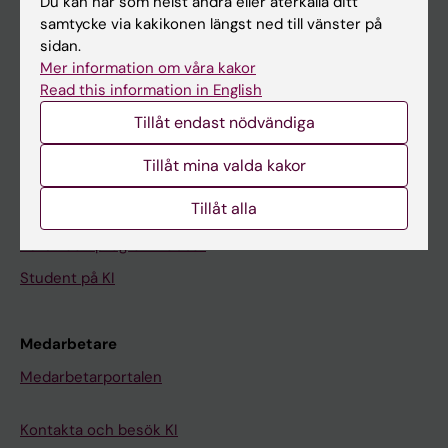
Du kan när som helst ändra eller återkalla ditt
samtycke via kakikonen längst ned till vänster på
Kalender
sidan.
Mer information om våra kakor
Student
Read this information in English
Ladok
Tillåt endast nödvändiga
Canvas
Tillåt mina valda kakor
Schema
Tillåt alla
Studentmejlen
Kurs- och programwebbar
Student på KI
Medarbetare
Medarbetarportalen
Kontakta och besök KI