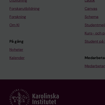
Utbildning
Ladok
Forskarutbildning
Canvas
Forskning
Schema
Om KI
Studentmej
Kurs- och 
På gång
Student på 
Nyheter
Kalender
Medarbeta
Medarbetar