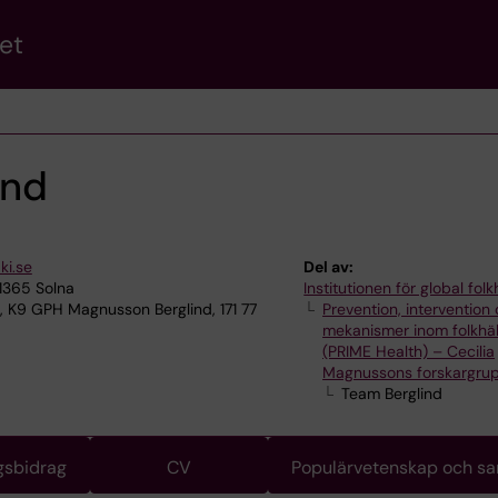
et
ind
ki.se
Del av:
11365 Solna
Institutionen för global fol
, K9 GPH Magnusson Berglind, 171 77
Prevention, intervention
mekanismer inom folkhä
(PRIME Health) – Cecilia
Magnussons forskargru
Team Berglind
gsbidrag
CV
Populärvetenskap och s