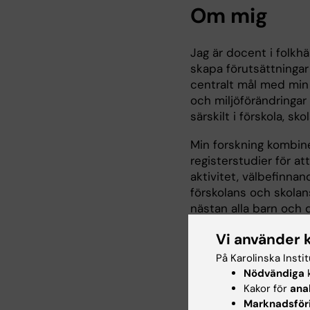
Om mig
Jag är docent i folkh
skapa förutsättningar 
centralt mål med min 
och miljöförändringar 
särskilt i förskola, sko
Min forskning kombine
registerstudier för at
aktivitet, välbefinnand
förskolans och skolan
nästan alla barn och d
Exempel på pågående 
Vi använder 
På Karolinska Insti
Fysisk aktivitet i för
Nödvändiga
k
En randomiserad kont
Kakor för
ana
undersöker effekterna 
Marknadsför