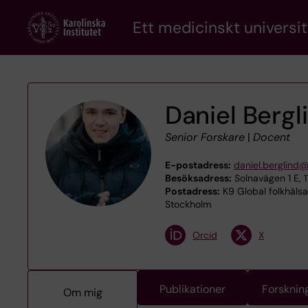
Skip
Ett medicinskt universit
to
main
content
Daniel Bergl
Senior Forskare
|
Docent
E-postadress:
daniel.berglind@
Besöksadress:
Solnavägen 1 E, 
Postadress:
K9 Global folkhälsa
Stockholm
Orcid
X
Publikationer
Forsknin
Om mig