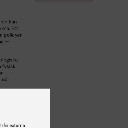
llen kan
uxna. Ett
, policyer
dag —
ologiska
 fysisk
ör
 når
 förskolor.
 från externa