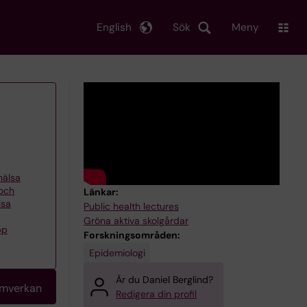
English
Sök
Meny
khälsa
 och
Länkar:
lsa
Public health lectures
Gröna aktiva skolgårdar
pp
Forskningsområden:
Epidemiologi
Är du Daniel Berglind?
amverkan
Redigera din profil