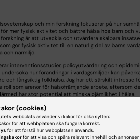
älsovetenskap och min forskning fokuserar på hur samhä
för mer fysisk aktivitet och bättre hälsa hos barn och v
forskning är att utveckla och utvärdera skalbara insatser
som gör fysisk aktivitet till en naturlig del av barns var
la och närmiljö.
rar interventionsstudier, policyutvärdering och epidemi
t undersöka hur förändringar i vardagsmiljöer kan påverka
e och långsiktig folkhälsa. Jag har ett särskilt intresse f
s roll som arenor för hälsofrämjande arbete, eftersom de
ärmed har stor potential att minska ojämlikhet i hälsa.
forskningsprojekt är:
kakor (cookies)
tutets webbplats använder vi kakor för olika syften:
skolan
akor för att webbplatsen ska fungera korrekt.
rollerad studie i samarbete med Stockholms stad där vi
lys
för att förstå hur webbplatsen används.
av att implementera en policy för fysisk aktivitet på 124
ingskakor
för att visa och spåra relevant innehåll och annonser