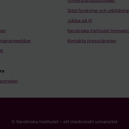
Universitetsbiblioteket
Stöd forskning och utbildning
Jobba på KI
len
Karolinska Institutet Innovati
programwebbar
Kontakta presstjänsten
KI
re
portalen
© Karolinska Institutet - ett medicinskt universitet