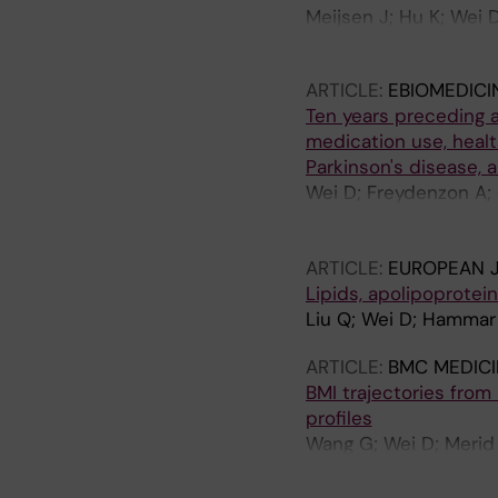
Meijsen J; Hu K; Wei 
Pasman J; Ye W; Werge 
ARTICLE:
EBIOMEDICI
Ten years preceding a
medication use, healt
Parkinson's disease, 
Wei D; Freydenzon A; 
NR; Feychting M; Hami
Couvy-Duchesne B; F
ARTICLE:
EUROPEAN J
Lipids, apolipoprotei
Liu Q; Wei D; Hammar 
ARTICLE:
BMC MEDICI
BMI trajectories from
profiles
Wang G; Wei D; Merid
Ljungman P; Kull I; S