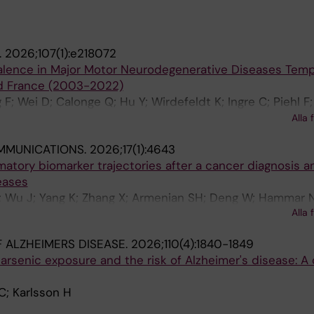
.
2026;107(1):e218072
evalence in Major Motor Neurodegenerative Diseases Temp
d France (2003-2022)
F; Wei D; Calonge Q; Hu Y; Wirdefeldt K; Ingre C; Piehl F;
M; Durrleman S; Bruneteau G; Louapre C; Corvol J-C; Fa
Alla 
MMUNICATIONS.
2026;17(1):4643
atory biomarker trajectories after a cancer diagnosis an
eases
Q; Wu J; Yang K; Zhang X; Armenian SH; Deng W; Hammar N
Alla 
Hu K; Wei D
 ALZHEIMERS DISEASE.
2026;110(4):1840-1849
rsenic exposure and the risk of Alzheimer's disease: A
C; Karlsson H