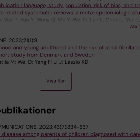
blication language, study population, risk of bias, and t
re related systematic reviews: a meta-epidemiologic st
 A; Yan P; Yao Y; Wang Q; Ma Y; Wei D; Lan L; Chen L; Yan L;
Alla 
Y; Zhang W; Esill J; Qiao C; Yang K
NE.
2023;21(1):8
od and young adulthood and the risk of atrial fibrillatio
hort study from Denmark and Sweden
tila M; Wei D; Yang F; Li J; Laszlo KD
Visa fler
publikationer
MUNICATIONS.
2023;43(7):834-837
r disease among parents of children diagnosed with canc