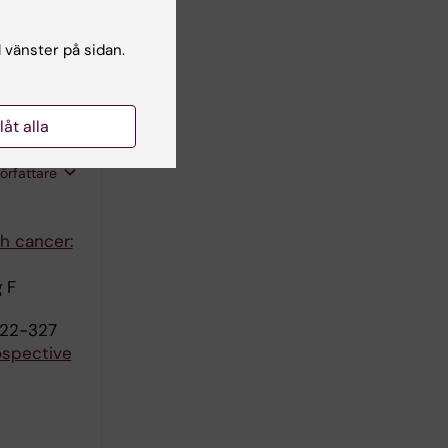
Fang F
l vänster på sidan.
llåt alla
författare
h cancer:
g F
322-327
rospective