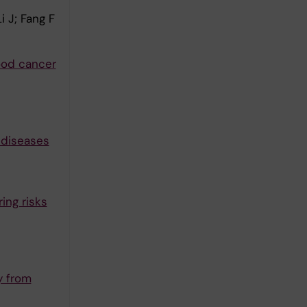
i J; Fang F
hood cancer
 diseases
ing risks
y from