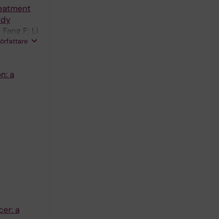
reatment
udy
 Fang F; Li
författare
n: a
er: a