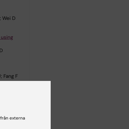
; Wei D
 using
 D
J; Fang F
nationwide
ann E
 från externa
ted