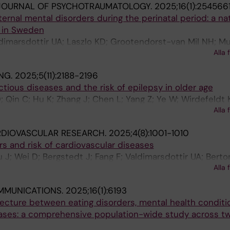
JOURNAL OF PSYCHOTRAUMATOLOGY.
2025;16(1):254566
rnal mental disorders during the perinatal period: a na
 in Sweden
dimarsdottir UA; Laszlo KD; Grootendorst-van Mil NH; Mu
Alla 
perman AM; Lu D
NG.
2025;5(11):2188-2196
ctious diseases and the risk of epilepsy in older age
 Qin C; Hu K; Zhang J; Chen L; Yang Z; Ye W; Wirdefeldt K
Alla 
RDIOVASCULAR RESEARCH.
2025;4(8):1001-1010
s and risk of cardiovascular diseases
 J; Wei D; Bergstedt J; Fang F; Valdimarsdottir UA; Bert
Alla 
MMUNICATIONS.
2025;16(1):6193
ecture between eating disorders, mental health conditi
ases: a comprehensive population-wide study across t