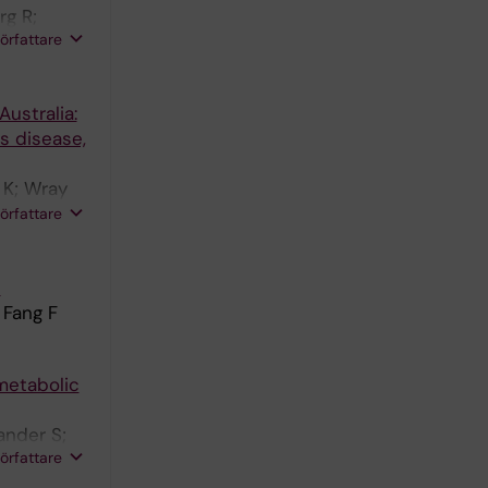
rg R;
författare
ustralia:
s disease,
 K; Wray
ae A;
författare
s
 Fang F
metabolic
ander S;
författare