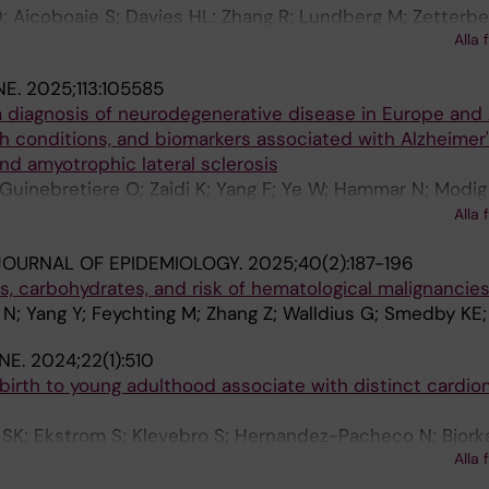
D; Aicoboaie S; Davies HL; Zhang R; Lundberg M; Zetterbe
Alla 
T; Bulik CM; Fang F; Buil A; Micali N
NE.
2025;113:105585
 diagnosis of neurodegenerative disease in Europe and A
h conditions, and biomarkers associated with Alzheimer'
and amyotrophic lateral sclerosis
Guinebretiere O; Zaidi K; Yang F; Ye W; Hammar N; Modig
eh N; Ventelou B; Lekens B; Gantzer L; Durrleman S; Mcr
Alla 
ang F; Nedelec T
OURNAL OF EPIDEMIOLOGY.
2025;40(2):187-196
ns, carbohydrates, and risk of hematological malignancie
N; Yang Y; Feychting M; Zhang Z; Walldius G; Smedby KE;
NE.
2024;22(1):510
 birth to young adulthood associate with distinct cardio
 SK; Ekstrom S; Klevebro S; Hernandez-Pacheco N; Bjork
Alla 
chwenk JM; Bergstrom A; Melen E