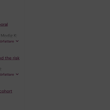
oral
 Modig K;
ng F;
författare
d the risk
;
författare
 cohort