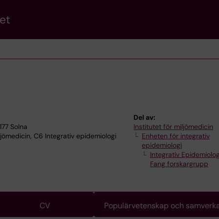
et
Del av:
177 Solna
Institutet för miljömedicin
ljömedicin, C6 Integrativ epidemiologi
Enheten för integrativ
epidemiologi
Integrativ Epidemiolo
Fang forskargrupp
CV
Populärvetenskap och samverk