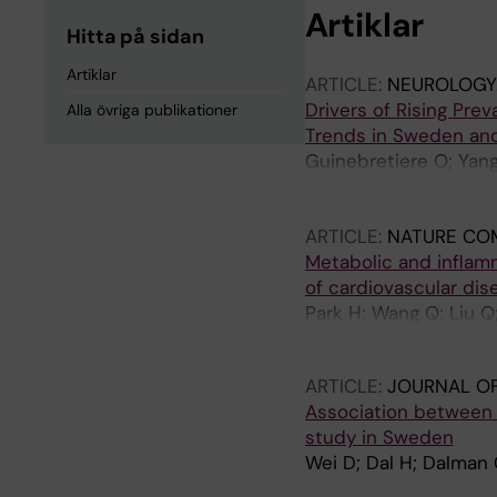
Artiklar
Hitta på sidan
Artiklar
ARTICLE:
NEUROLOGY
Drivers of Rising Pr
Alla övriga publikationer
Trends in Sweden an
Guinebretiere O; Yang 
Ye W; Del Mar Amador 
Nedelec T
ARTICLE:
NATURE CO
Metabolic and inflamm
of cardiovascular dis
Park H; Wang Q; Liu 
Feychting M; Fang F; 
ARTICLE:
JOURNAL OF
Association between a
study in Sweden
Wei D; Dal H; Dalman 