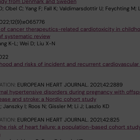
udy from Denmark and Sweden
; Obel C; Yang F; Fall K; Valdimarsdottir U; Feychting M; L
022;12(9):e065776
 of cancer therapeutics-related cardiotoxicity in child
 of systematic review
ng K-L; Wei D; Liu X-N
022
ood and risks of incident and recurrent cardiovascular
ATION:
EUROPEAN HEART JOURNAL.
2021;42:2889
nal hypertensive disorders during pregnancy with offspr
ease and stroke: a Nordic cohort study
 Janszky I; Roos N; Gissler M; Li J; Laszlo KD
ATION:
EUROPEAN HEART JOURNAL.
2021;42:825
the risk of heart failure: a population-based cohort stud
n