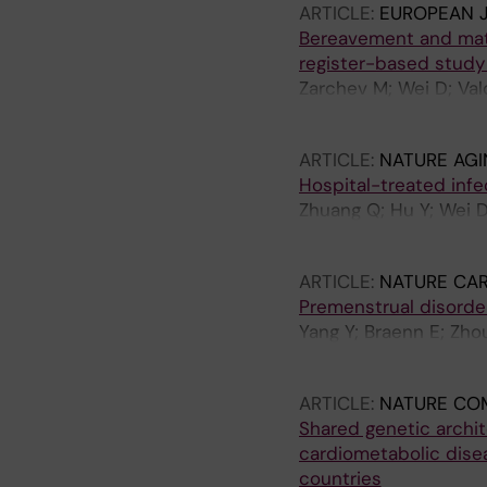
ARTICLE:
EUROPEAN 
Bereavement and mate
register-based study
Zarchev M; Wei D; Val
Brann E; Fang F; Kam
ARTICLE:
NATURE AGI
Hospital-treated infe
Zhuang Q; Hu Y; Wei D;
Mao Y; Hagg S; Fang F
ARTICLE:
NATURE CA
Premenstrual disorder
Yang Y; Braenn E; Zhou
Johnson E; Lu D
ARTICLE:
NATURE CO
Shared genetic archit
cardiometabolic dise
countries