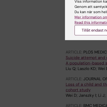
Viss information kan
Disorders
Genom att samtycka
Chourpiliadis C; Zeng
Du kan när som hels
Mer information om
ARTICLE:
BMC MEDICI
Read this informati
Peripheral vertigo an
Tillåt endast 
prospective cohort s
Chen X; Wei D; Fang F
Valdimarsdottir U; Hu
ARTICLE:
PLOS MEDIC
Suicide attempt and d
A population-based 
Liu Q; Laszlo KD; Wei D
ARTICLE:
JOURNAL OF
Loss of a child and th
cohort study
Wei D; Janszky I; Li J;
ARTICLE:
BMC MEDIC