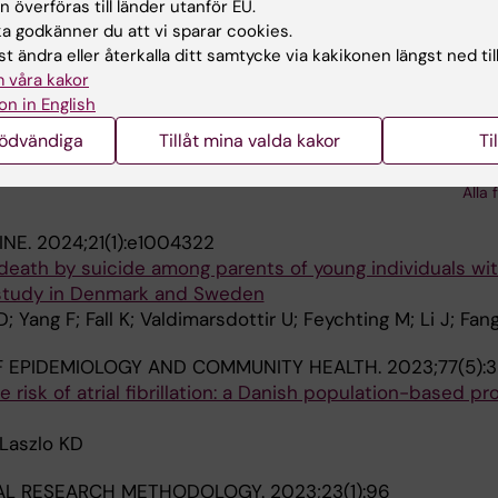
 överföras till länder utanför EU.
 godkänner du att vi sparar cookies.
 Y; Lovik A; Wei D; Valdimarsdottir U; Song H; Hammar N; 
t ändra eller återkalla ditt samtycke via kakikonen längst ned til
 våra kakor
NE.
2024;22(1):63
on in English
d subsequent risk of depression and anxiety disorders: a
nödvändiga
Tillåt mina valda kakor
Ti
tudy using the UK Biobank
; Song H; Yin L; Kaijser M; Gurholt TP; Andreassen OA;
Alla 
 K; Duan M
INE.
2024;21(1):e1004322
eath by suicide among parents of young individuals wit
study in Denmark and Sweden
; Yang F; Fall K; Valdimarsdottir U; Feychting M; Li J; Fan
 EPIDEMIOLOGY AND COMMUNITY HEALTH.
2023;77(5):
e risk of atrial fibrillation: a Danish population-based p
 Laszlo KD
AL RESEARCH METHODOLOGY.
2023;23(1):96