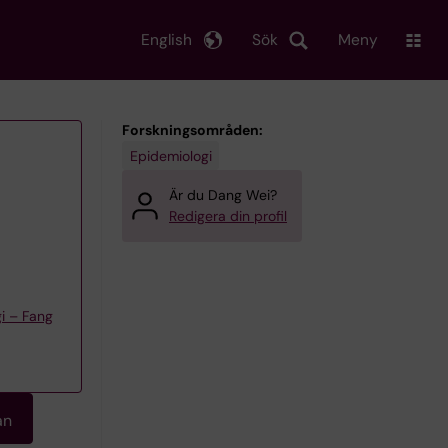
English
Sök
Meny
Forskningsområden:
Epidemiologi
Är du Dang Wei?
Redigera din profil
gi – Fang
an