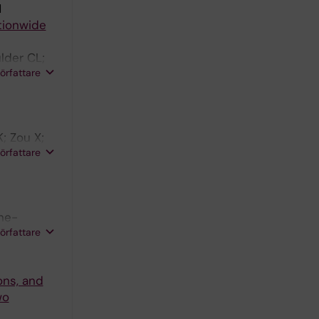
1
tionwide
lder CL;
författare
; Zou X;
författare
one-
författare
ons, and
wo