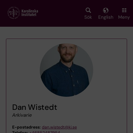
Skip
to
main
Sök
English
Meny
content
Dan Wistedt
Arkivarie
E-postadress:
dan.wistedt@ki.se
Telefon:
+46852487954