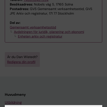
Besöksadress:
Nobels väg 5, 17165 Solna
Postadress:
GVS Gemensamt verksamhetsstöd, GVS
JPE Arkiv och registratur, 171 77 Stockholm
Del av:
Gemensamt verksamhetsstöd
Avdelningen för juridik, planering och ekonomi
Enheten arkiv och registratur
Är du Dan Wistedt?
Redigera din profil
Huvudmeny
Utbildning