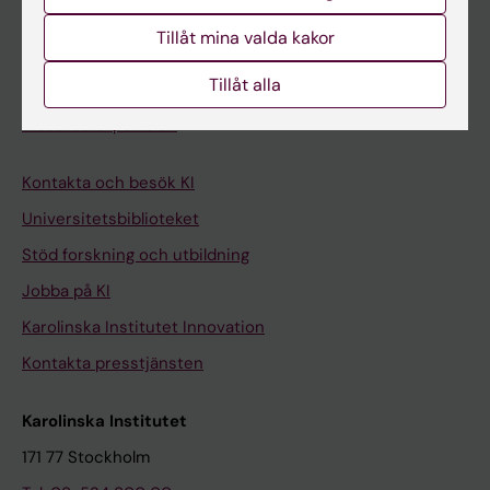
Student på KI
Tillåt mina valda kakor
Tillåt alla
Medarbetare
Medarbetarportalen
Kontakta och besök KI
Universitetsbiblioteket
Stöd forskning och utbildning
Jobba på KI
Karolinska Institutet Innovation
Kontakta presstjänsten
Karolinska Institutet
171 77 Stockholm