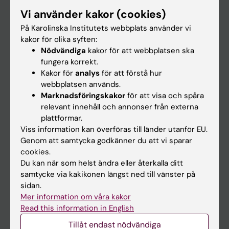
Forskarutbildning
Vi använder kakor (cookies)
Forskning
På Karolinska Institutets webbplats använder vi
kakor för olika syften:
Om KI
Nödvändiga
kakor för att webbplatsen ska
fungera korrekt.
Kakor för
analys
för att förstå hur
På gång
webbplatsen används.
Nyheter
Marknadsföringskakor
för att visa och spåra
relevant innehåll och annonser från externa
Kalender
plattformar.
Viss information kan överföras till länder utanför EU.
Student
Genom att samtycka godkänner du att vi sparar
cookies.
Ladok
Du kan när som helst ändra eller återkalla ditt
Canvas
samtycke via kakikonen längst ned till vänster på
sidan.
Schema
Mer information om våra kakor
Studentmejlen
Read this information in English
Kurs- och programwebbar
Tillåt endast nödvändiga