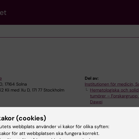
et
e
Del av:
0, 17164 Solna
Institutionen för medicin, S
K2 Kli med Xu D, 171 77 Stockholm
Hematologiska och soli
tumörer – Forskargrupp
Dawei
kakor (cookies)
tutets webbplats använder vi kakor för olika syften:
akor för att webbplatsen ska fungera korrekt.