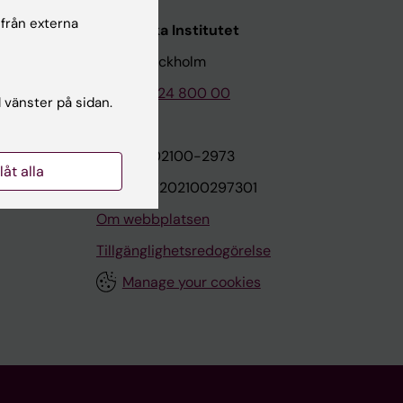
 från externa
Karolinska Institutet
171 77 Stockholm
Tel: 08-524 800 00
l vänster på sidan.
on
Org.nr: 202100-2973
llåt alla
VAT.nr: SE202100297301
Om webbplatsen
Tillgänglighetsredogörelse
Manage your cookies