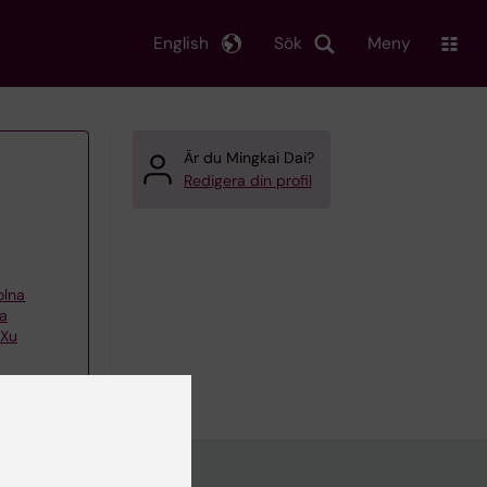
English
Sök
Meny
Är du Mingkai Dai?
Redigera din profil
olna
da
 Xu