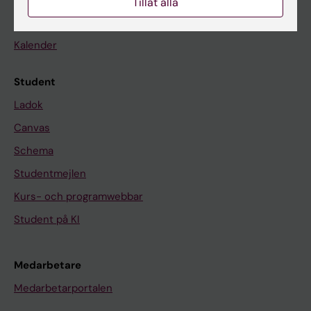
Tillåt alla
Nyheter
Kalender
Student
Ladok
Canvas
Schema
Studentmejlen
Kurs- och programwebbar
Student på KI
Medarbetare
Medarbetarportalen