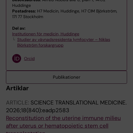
Huddinge
Postadress:
H7 Medicin, Huddinge, H7 CIM Björkström,
171 77 Stockholm
Del av:
Institutionen för medicin, Huddinge
Studier av vävnadsresidenta lymfocyter – Niklas
Björkström forskargrupp
Orcid
Publikationer
Artiklar
ARTICLE:
SCIENCE TRANSLATIONAL MEDICINE.
2026;18(840):eadp2583
Reconstitution of the uterine immune milieu
after uterus or hematopoietic stem cell