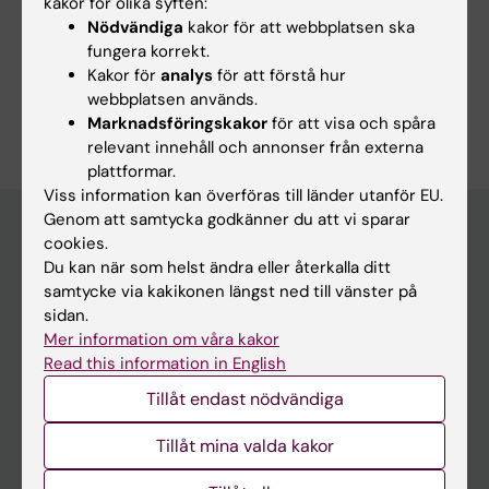
Meinke S; Mohammad DK; Singh SB; Mayer C;
kakor för olika syften:
Casoni GP; Chrobok M; Schlums H; Rota G;
Nödvändiga
kakor för att webbplatsen ska
fungera korrekt.
Truong HM; Westerberg LS; Guarda G; Alici E;
Kakor för
analys
för att förstå hur
Wagner AK; Kadri N; Bryceson YT; Saeed MB;
webbplatsen används.
Är du Corinna Mayer?
Hoglund P
Redigera din profil
Marknadsföringskakor
för att visa och spåra
relevant innehåll och annonser från externa
plattformar.
Viss information kan överföras till länder utanför EU.
Genom att samtycka godkänner du att vi sparar
cookies.
Du kan när som helst ändra eller återkalla ditt
Huvudmeny
samtycke via kakikonen längst ned till vänster på
Utbildning
sidan.
Mer information om våra kakor
Forskarutbildning
Read this information in English
Forskning
Tillåt endast nödvändiga
Om KI
Tillåt mina valda kakor
På gång