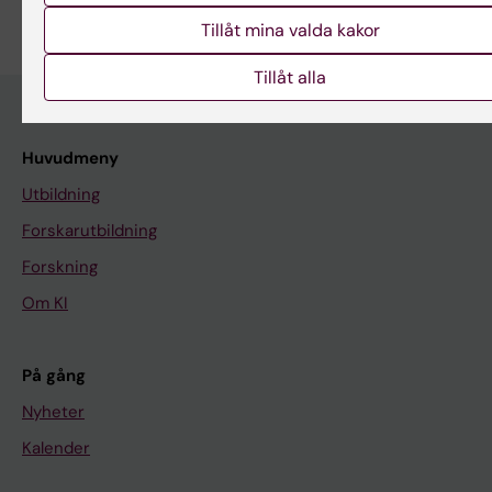
Redigera din profil
Tillåt mina valda kakor
Tillåt alla
Huvudmeny
Utbildning
Forskarutbildning
Forskning
Om KI
På gång
Nyheter
Kalender