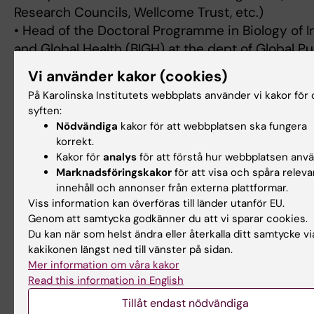
Research Councils, Wellcome Trust, etc.)
• Head of the Doctoral Programme in Biology of I
and Global Health (BIGH) at the dept of Global Pu
Health
Vi använder kakor (cookies)
På Karolinska Institutets webbplats använder vi kakor för 
Completed PhD supervision:
syften:
4 PhD students as main supervisor, 8 as a co-su
Nödvändiga
kakor för att webbplatsen ska fungera
Ongoing PhD supervision
korrekt.
6 as main supervisor, 7 as co-supervisor
Kakor för
analys
för att förstå hur webbplatsen anv
Marknadsföringskakor
för att visa och spåra releva
innehåll och annonser från externa plattformar.
Viss information kan överföras till länder utanför EU.
Genom att samtycka godkänner du att vi sparar cookies.
Länkar:
Du kan när som helst ändra eller återkalla ditt samtycke vi
https://orcid.org/0000-0001-8066-7873
kakikonen längst ned till vänster på sidan.
Forskningsområden:
Mer information om våra kakor
Epidemiologi
Folkhälsovetenskap, global hälsa och socialmedi
Read this information in English
Tillåt endast nödvändiga
Är du Claudia Hanson?