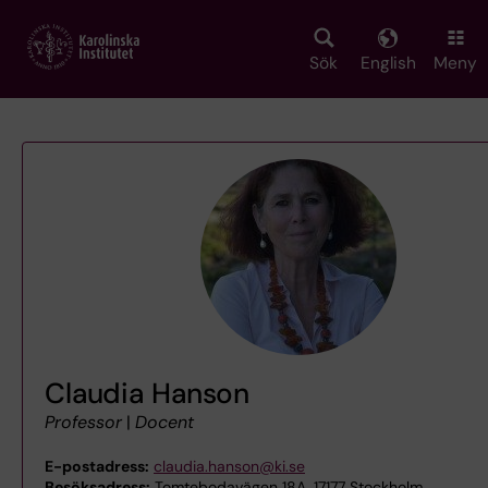
Skip
to
main
Sök
English
Meny
content
Claudia Hanson
Professor
|
Docent
E-postadress:
claudia.hanson@ki.se
Besöksadress:
Tomtebodavägen 18A, 17177 Stockholm