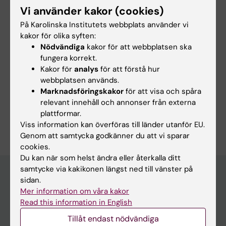
International Consensus on Orthopedic
Vi använder kakor (cookies)
Infections.
På Karolinska Institutets webbplats använder vi
Baldini A; Blevins K; Del Gaizo D; Enke O;
kakor för olika syften:
Alla författare
Goswami K; Griffin W; Indelli PF; Jennison T;
Nödvändiga
kakor för att webbplatsen ska
Kenanidis E; Manner P; Patel R; Puhto T;
fungera korrekt.
Sancheti P; Sharma R; Sharma R; Shetty R;
Kakor för
analys
för att förstå hur
Sorial R; Talati N; Tarity TD; Tetsworth K; Topalis
webbplatsen används.
Forskningsområden:
Marknadsföringskakor
för att visa och spåra
C; Tsiridis E; W-Dahl A; Wilson M
Ortopedi
relevant innehåll och annonser från externa
plattformar.
Är du Christos Topalis?
Viss information kan överföras till länder utanför EU.
Redigera din profil
Genom att samtycka godkänner du att vi sparar
cookies.
Du kan när som helst ändra eller återkalla ditt
samtycke via kakikonen längst ned till vänster på
sidan.
Mer information om våra kakor
Huvudmeny
Read this information in English
Utbildning
Tillåt endast nödvändiga