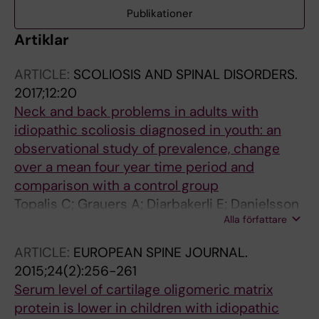
Publikationer
Artiklar
ARTICLE:
SCOLIOSIS AND SPINAL DISORDERS.
2017;12:20
Neck and back problems in adults with
idiopathic scoliosis diagnosed in youth: an
observational study of prevalence, change
over a mean four year time period and
comparison with a control group
Topalis C; Grauers A; Diarbakerli E; Danielsson
Alla författare
A; Gerdhem P
ARTICLE:
EUROPEAN SPINE JOURNAL.
2015;24(2):256-261
Serum level of cartilage oligomeric matrix
protein is lower in children with idiopathic