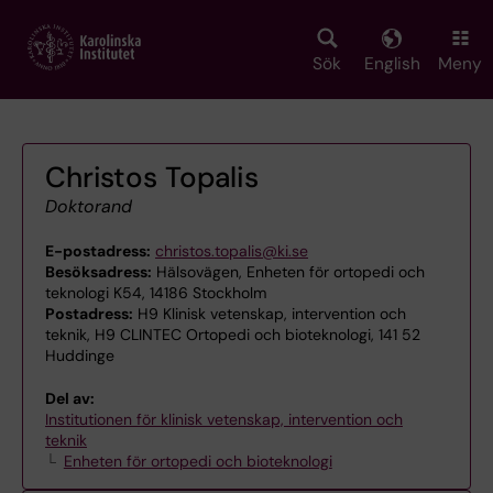
Skip
to
main
Sök
English
Meny
content
Christos Topalis
Doktorand
E-postadress:
christos.topalis@ki.se
Besöksadress:
Hälsovägen, Enheten för ortopedi och
teknologi K54, 14186 Stockholm
Postadress:
H9 Klinisk vetenskap, intervention och
teknik, H9 CLINTEC Ortopedi och bioteknologi, 141 52
Huddinge
Del av:
Institutionen för klinisk vetenskap, intervention och
teknik
Enheten för ortopedi och bioteknologi