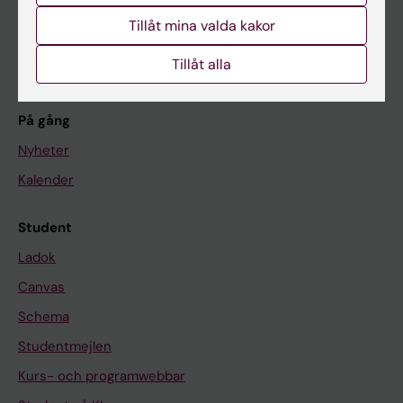
Forskarutbildning
Tillåt mina valda kakor
Forskning
Om KI
Tillåt alla
På gång
Nyheter
Kalender
Student
Ladok
Canvas
Schema
Studentmejlen
Kurs- och programwebbar