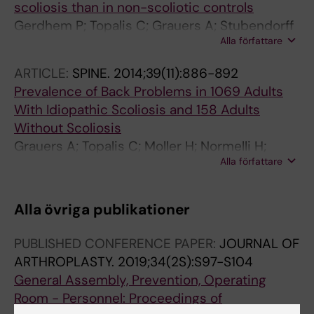
scoliosis than in non-scoliotic controls
Gerdhem P; Topalis C; Grauers A; Stubendorff
Alla författare
J; Ohlin A; Karlsson KM
ARTICLE:
SPINE.
2014;39(11):886-892
Prevalence of Back Problems in 1069 Adults
With Idiopathic Scoliosis and 158 Adults
Without Scoliosis
Grauers A; Topalis C; Moller H; Normelli H;
Alla författare
Karlsson MK; Danielsson A; Gerdhem P
Alla övriga publikationer
PUBLISHED CONFERENCE PAPER:
JOURNAL OF
ARTHROPLASTY.
2019;34(2S):S97-S104
General Assembly, Prevention, Operating
Room - Personnel: Proceedings of