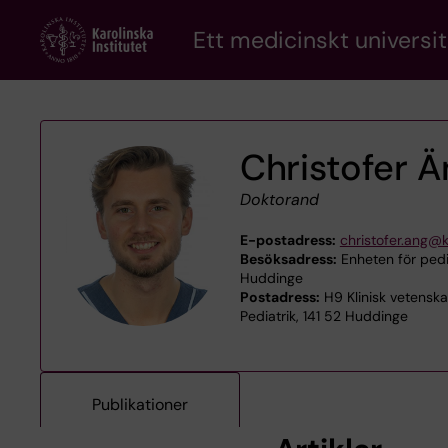
Skip
Ett medicinskt universit
to
main
content
Christofer Ä
Doktorand
E-postadress:
christofer.ang@k
Besöksadress:
Enheten för pedi
Huddinge
Postadress:
H9 Klinisk vetenska
Pediatrik, 141 52 Huddinge
Publikationer