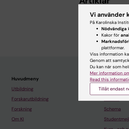
Artiklar
Vi använder 
ARTICLE:
FRONTIERS 
Case report:
IKZF1
-re
På Karolinska Insti
SCID screening but ca
Nödvändiga
k
Kakor för
ana
Ang C; Zetterstrom R
Marknadsför
plattformar.
Viss information kan
Genom att samtycka
Du kan när som hels
Mer information om
Huvudmeny
Student
Read this informati
Utbildning
Tillåt endast 
Ladok
Forskarutbildning
Canvas
Forskning
Schema
Om KI
Studentmej