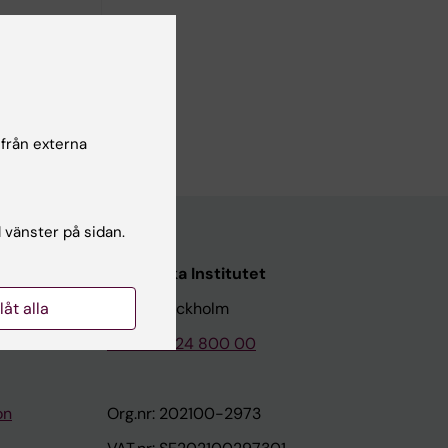
C-based
 från externa
l vänster på sidan.
Karolinska Institutet
llåt alla
171 77 Stockholm
Tel: 08-524 800 00
on
Org.nr: 202100-2973