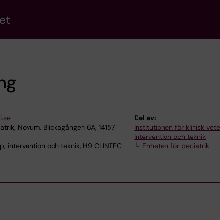
et
ng
i.se
Del av:
atrik, Novum, Blickagången 6A, 14157
Institutionen för klinisk ve
intervention och teknik
p, intervention och teknik, H9 CLINTEC
Enheten för pediatrik