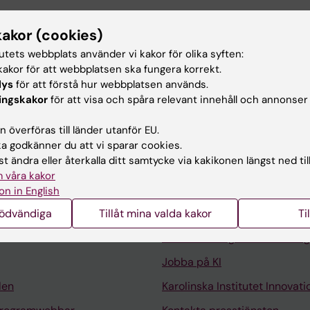
kakor (cookies)
IN IMMUNOLOGY.
2023;14:1257581
lated early-onset CID is expected to be missed in TRE
tutets webbplats använder vi kakor för olika syften:
n be identified by determination of KREC levels
akor för att webbplatsen ska fungera korrekt.
lys
för att förstå hur webbplatsen används.
H; Ramme K; Axelsen E; Marits P; Sundin M
ingskakor
för att visa och spåra relevant innehåll och annonser
 överföras till länder utanför EU.
 godkänner du att vi sparar cookies.
t ändra eller återkalla ditt samtycke via kakikonen längst ned til
 våra kakor
Kontakta och besök KI
on in English
nödvändiga
Tillåt mina valda kakor
Universitetsbiblioteket
Ti
Stöd forskning och utbildning
Jobba på KI
len
Karolinska Institutet Innovati