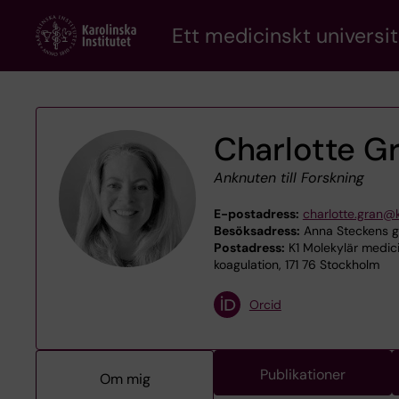
Skip
Ett medicinskt universit
to
main
content
Charlotte G
Anknuten till Forskning
E-postadress:
charlotte.gran@k
Besöksadress:
Anna Steckens ga
Postadress:
K1 Molekylär medici
koagulation, 171 76 Stockholm
Orcid
Publikationer
Om mig