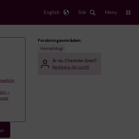
English
Sök
Meny
Forskningsområden:
Hematologi
Är du Charlotte Gran?
Redigera din profil
 medicin
tion –
rupp
an