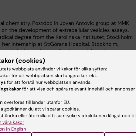
ical chemistry. Postdoc in Jovan Antovic group at MMK
 on the development of extracellular vesicles assays.
edical degree from the Karolinska Institutet, Stockholm
d her internship at St:Görans Hospital, Stockholm,
in clinical chemistry at Karolinska University
specialist in clinical chemistry since 2019 and
kakor (cookies)
ne hematology assays, platelet dysfunction assays and
tutets webbplats använder vi kakor för olika syften:
ion assays at Karolinska University Laboratory. She
akor för att webbplatsen ska fungera korrekt.
y assays and anemia assessment for medical student 
lys
för att förstå hur webbplatsen används.
ingskakor
för att visa och spåra relevant innehåll och annonser
sis, “Strategies to assess and improve prognostication
er”, in March 2021 at Center for Hematology and
 överföras till länder utanför EU.
e, department of Medicine Huddinge, Karolinska
 godkänner du att vi sparar cookies.
 2021 she joined Jovan Antovic group as a postdoc. Her
t ändra eller återkalla ditt samtycke via kakikonen längst ned til
 development of extracellular vesicles assays to utilize
 våra kakor
rs primarily in cancer associated thromboembolism.
on in English