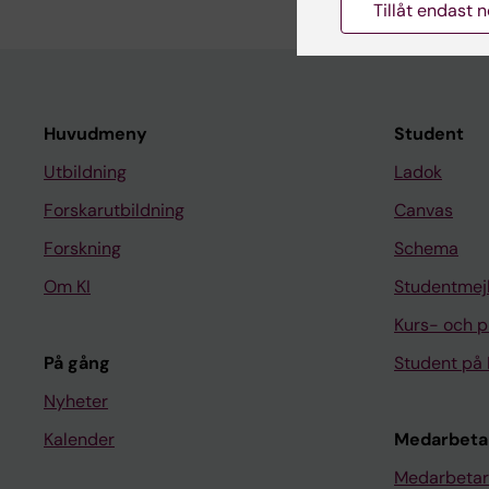
Tillåt endast 
Huvudmeny
Student
Utbildning
Ladok
Forskarutbildning
Canvas
Forskning
Schema
Om KI
Studentmej
Kurs- och 
På gång
Student på 
Nyheter
Kalender
Medarbeta
Medarbetar