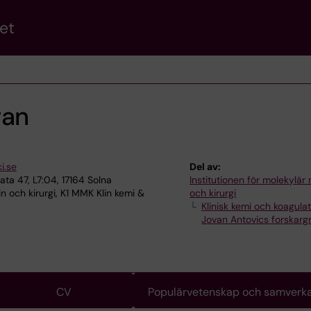
et
ran
i.se
Del av:
ta 47, L7:04, 17164 Solna
Institutionen för molekylär
n och kirurgi, K1 MMK Klin kemi &
och kirurgi
Klinisk kemi och koagula
Jovan Antovics forskarg
CV
Populärvetenskap och samverk