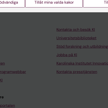
nödvändiga
Tillåt mina valda kakor
Ti
Kontakta och besök KI
Universitetsbiblioteket
Stöd forskning och utbildning
Jobba på KI
len
Karolinska Institutet Innovati
programwebbar
Kontakta presstjänsten
KI
re
portalen