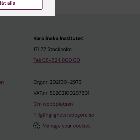
llåt alla
Karolinska Institutet
171 77 Stockholm
Tel: 08-524 800 00
on
Org.nr: 202100-2973
VAT.nr: SE202100297301
Om webbplatsen
Tillgänglighetsredogörelse
Manage your cookies