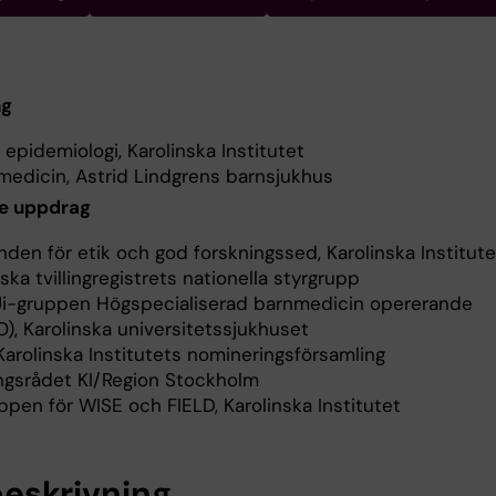
ng
k epidemiologi, Karolinska Institutet
medicin, Astrid Lindgrens barnsjukhus
e uppdrag
en för etik och god forskningssed, Karolinska Institute
ka tvillingregistrets nationella styrgrupp
i-gruppen Högspecialiserad barnmedicin opererande
O), Karolinska universitetssjukhuset
arolinska Institutets nomineringsförsamling
gsrådet KI/Region Stockholm
pen för WISE och FIELD, Karolinska Institutet
eskrivning