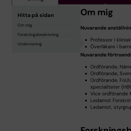
Om mig
Hitta på sidan
Om mig
Nuvarande anställni
Forskningsbeskrivning
Professor i klinis
Undervisning
Överläkare i barn
Nuvarande förtroend
Ordförande, Nämnd
Ordförande, Svens
Ordförande, FoUU
specialiteter (HB
Vice ordförande K
Ledamot Forsknin
Ledamot, styrgrup
Forskningsb