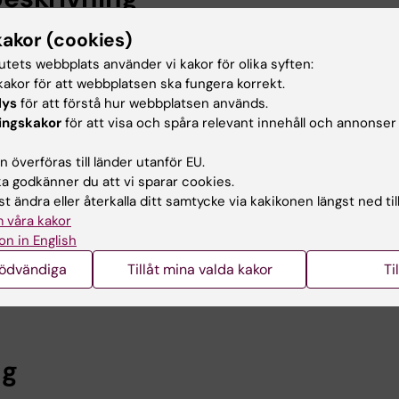
kakor (cookies)
om faktorer i arv och miljö som utgör orsaker till och
tutets webbplats använder vi kakor för olika syften:
a och andra vanliga barnsjukdomar, liksom samsjuklighe
akor för att webbplatsen ska fungera korrekt.
. Våra studier utgår ofta från nationella register i komb
lys
för att förstå hur webbplatsen används.
h molekylära data och vi har särskild expertis inom famil
ingskakor
för att visa och spåra relevant innehåll och annonser
tudier. Vi har även pågående projekt för att behandla oro
teendeterapi och har stora nationella och internationel
 överföras till länder utanför EU.
 godkänner du att vi sparar cookies.
t ändra eller återkalla ditt samtycke via kakikonen längst ned til
s på vår forskargrupps hemsida med länk ovan.
 våra kakor
on in English
7 doktorander som har disputerat, 2 pågående.
oktorander som har disputerat, 4 pågående.
nödvändiga
Tillåt mina valda kakor
Ti
st-docs.
ng