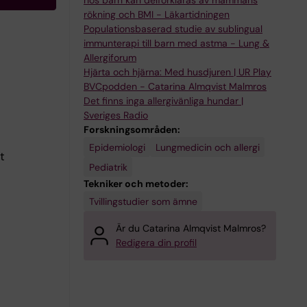
hos barn kan delförklaras av mammans
rökning och BMI - Läkartidningen
Populationsbaserad studie av sublingual
immunterapi till barn med astma - Lung &
Allergiforum
Hjärta och hjärna: Med husdjuren | UR Play
BVCpodden - Catarina Almqvist Malmros
Det finns inga allergivänliga hundar |
Sveriges Radio
Forskningsområden:
Epidemiologi
Lungmedicin och allergi
t
Pediatrik
Tekniker och metoder:
Tvillingstudier som ämne
Är du Catarina Almqvist Malmros?
Redigera din profil