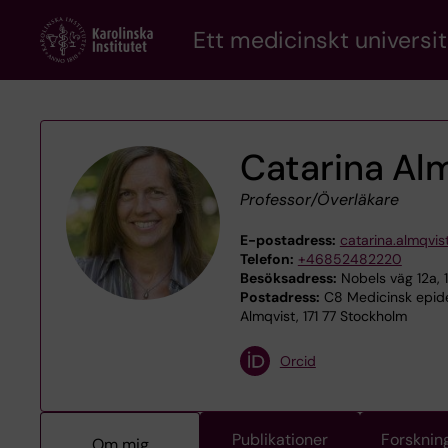
Skip
Ett medicinskt universit
to
main
content
Catarina Al
Professor/Överläkare
E-postadress:
catarina.almqvis
Telefon:
+46852482220
Besöksadress:
Nobels väg 12a, 
Postadress:
C8 Medicinsk epide
Almqvist, 171 77 Stockholm
Orcid
Publikationer
Forsknin
Om mig