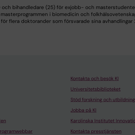
 och bihandledare (25) för exjobb- och masterstudente
 masterprogrammen i biomedicin och folkhälsovetensk
för flera doktorander som försvarade sina avhandlingar
Kontakta och besök KI
Universitetsbiblioteket
Stöd forskning och utbildning
Jobba på KI
len
Karolinska Institutet Innovati
programwebbar
Kontakta presstjänsten