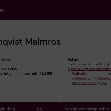
et
mqvist Malmros
t@ki.se
Del av:
Institutionen för medicinsk
17165 Solna
epidemiologi och biostatist
miologi och biostatistik, C8 MEB
Pediatrisk och respirator
epidemiologi – Catarina
Malmros forskargrupp
gsbidrag
CV
Populärvetenskap och s