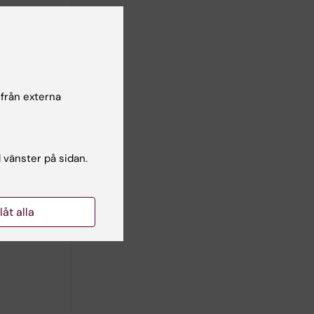
t mellan
ination med
jedesign,
 från externa
srelaterad
la
l vänster på sidan.
llåt alla