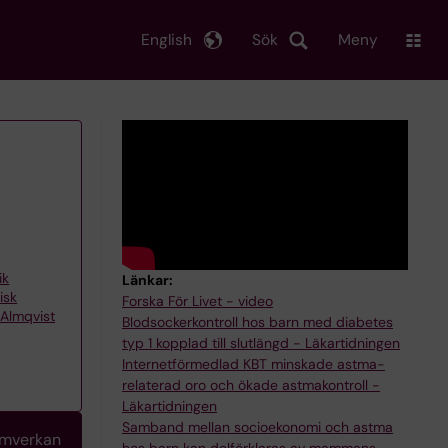
English
Sök
Meny
ik
Länkar:
isk
Forska För Livet - video
 Almqvist
Blodsockerkontroll hos barn med diabetes
typ 1 kopplad till slutlängd - Läkartidningen
Internet­förmedlad KBT minskade astma­
relaterad oro och ökade astmakontroll -
Läkartidningen
Samband mellan socioekonomi och astma
amverkan