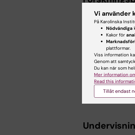
Vi använder 
Min forskning handlar 
På Karolinska Insti
konsekvenser av astm
Nödvändiga
k
olika sjukdomsgrupper
Kakor för
ana
kliniska, genetiska oc
Marknadsför
tvilling- och syskons
plattformar.
astma med kognitiv be
Viss information kan
samarbeten.
Genom att samtycka
Du kan när som hels
Mer information finn
Mer information om
Read this informati
Huvudhandledare för 
Bihandledare för 9 d
Tillåt endast 
Handledare för 15 po
Undervisni