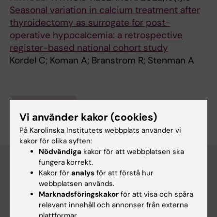
Seasonal variation in calcium treatment after
thyroidectomy as surrogate for post-
operative hypocalcemia: a retrospective
register-based national cohort study
Kordel C; Koman A; Branstrom R; Stenman A
Är du Carl Kördel?
Vi använder kakor (cookies)
Redigera din profil
På Karolinska Institutets webbplats använder vi
kakor för olika syften:
Nödvändiga
kakor för att webbplatsen ska
fungera korrekt.
Kakor för
analys
för att förstå hur
Huvudmeny
webbplatsen används.
Marknadsföringskakor
för att visa och spåra
Utbildning
relevant innehåll och annonser från externa
Forskarutbildning
plattformar.