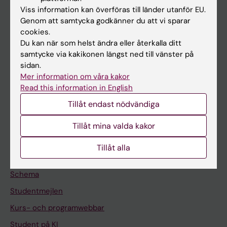
Viss information kan överföras till länder utanför EU.
Forskning
Genom att samtycka godkänner du att vi sparar
Om KI
cookies.
Du kan när som helst ändra eller återkalla ditt
samtycke via kakikonen längst ned till vänster på
På gång
sidan.
Mer information om våra kakor
Nyheter
Read this information in English
Kalender
Tillåt endast nödvändiga
Student
Tillåt mina valda kakor
Ladok
Tillåt alla
Canvas
Schema
Studentmejlen
Kurs- och programwebbar
Student på KI