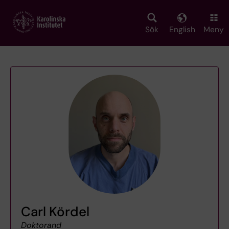
Skip
to
main
Sök
English
Meny
content
Carl Kördel
Doktorand