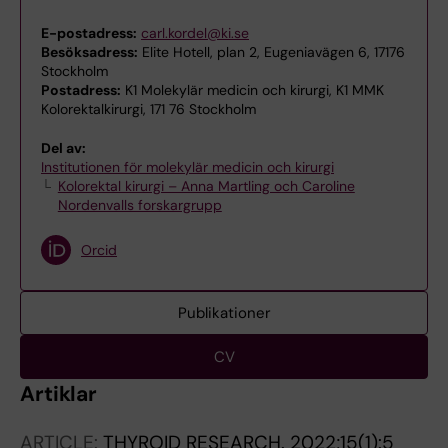
E-postadress:
carl.kordel@ki.se
Besöksadress:
Elite Hotell, plan 2, Eugeniavägen 6, 17176
Stockholm
Postadress:
K1 Molekylär medicin och kirurgi, K1 MMK
Kolorektalkirurgi, 171 76 Stockholm
Del av:
Institutionen för molekylär medicin och kirurgi
Kolorektal kirurgi – Anna Martling och Caroline
Nordenvalls forskargrupp
Orcid
Publikationer
CV
Artiklar
ARTICLE:
THYROID RESEARCH.
2022;15(1):5