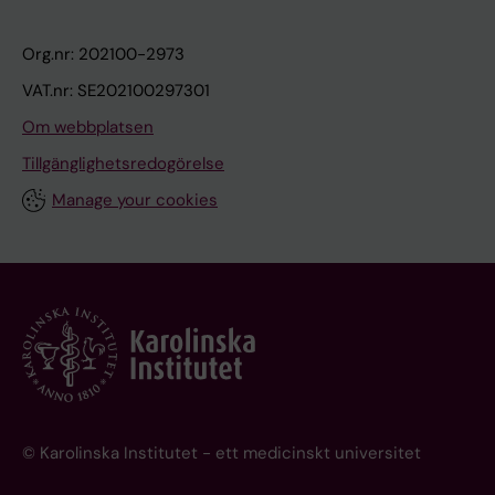
Org.nr: 202100-2973
VAT.nr: SE202100297301
Om webbplatsen
Tillgänglighetsredogörelse
Manage your cookies
© Karolinska Institutet - ett medicinskt universitet