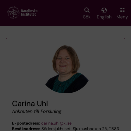
Skip
to
main
Sök
English
Meny
content
Carina Uhl
Anknuten till Forskning
E-postadress:
carina.uhl@ki.se
Besöksadress:
Södersjukhuset, Sjukhusbacken 25, 11883