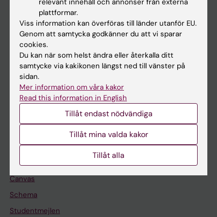
relevant innehåll och annonser från externa
Utbildning
plattformar.
Viss information kan överföras till länder utanför EU.
Forskarutbildning
Genom att samtycka godkänner du att vi sparar
Forskning
cookies.
Du kan när som helst ändra eller återkalla ditt
Om KI
samtycke via kakikonen längst ned till vänster på
sidan.
Mer information om våra kakor
På gång
Read this information in English
Nyheter
Tillåt endast nödvändiga
Kalender
Tillåt mina valda kakor
Student
Tillåt alla
Ladok
Canvas
Schema
Studentmejlen