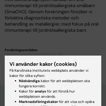
immunterapi till jordnötsallergiska småbarn
(SmaChO). Genom forskningen försöker vi
förbättra diagnostiska metoder och
behandling av matallergier, med fokus på oral
immunterapi till jordnötsallergiska barn.
Forskningsområden:
Lungmedicin och allergi
Pediatrik
Vi använder kakor (cookies)
Är du Carina Uhl?
Redigera din profil
På Karolinska Institutets webbplats använder vi
kakor för olika syften:
Nödvändiga
kakor för att webbplatsen ska
fungera korrekt.
Kakor för
analys
för att förstå hur
webbplatsen används.
Marknadsföringskakor
för att visa och spåra
Huvudmeny