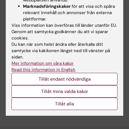
webbplatsen används.
teknologier för att förbättra den
Marknadsföringskakor
för att visa och spåra
lärandeupplevelse som Canvas erbjuder,
relevant innehåll och annonser från externa
såsom användning av video och andra
plattformar.
interaktiva verktyg. Jag skapar också
Viss information kan överföras till länder utanför EU.
utbildningsvideor för verktygen som finns
Genom att samtycka godkänner du att vi sparar
cookies.
tillgängliga på KI, några av dem hittar du på KI
Du kan när som helst ändra eller återkalla ditt
Play under EdTech.
samtycke via kakikonen längst ned till vänster på
sidan.
Mer information om våra kakor
Read this information in English
Länkar:
Tillåt endast nödvändiga
KI Play channel EdTech
Canvas Catalog including toolkits for teachers
Tillåt mina valda kakor
Blended Learning Design Toolkit
Är du Carina Bois?
Tillåt alla
Redigera din profil