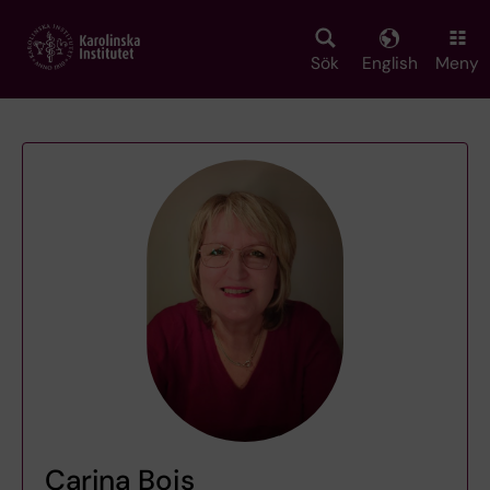
Skip
to
main
Sök
English
Meny
content
Carina Bois